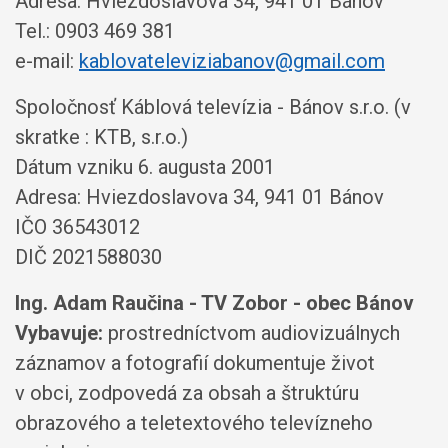
Adresa: Hviezdoslavova 34, 941 01 Bánov
Tel.: 0903 469 381
e-mail:
kablovateleviziabanov@gmail.com
Spoločnosť Káblová televízia - Bánov s.r.o. (v
skratke : KTB, s.r.o.)
Dátum vzniku 6. augusta 2001
Adresa: Hviezdoslavova 34, 941 01 Bánov
IČO 36543012
DIČ 2021588030
Ing. Adam Raučina - TV Zobor - obec Bánov
Vybavuje:
prostredníctvom audiovizuálnych
záznamov a fotografií dokumentuje život
v obci, zodpovedá za obsah a štruktúru
obrazového a teletextového televízneho