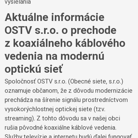
vysielania
Aktuálne informácie
OSTV s.r.o. o prechode
z koaxiálneho káblového
vedenia na modernú
optickú sieť
Spoločnosť OSTV s.r.o. (Obecné siete, s.r.o.)
oznamuje občanom, že z dôvodu modernizácie
prechádza na šírenie signálu prostredníctvom
vysokorýchlostnej optickej siete (tzv.
streaming). Z tohto dôvodu sa v našej obci
rušia pôvodné koaxiálne káblové vedenia.
Služby televízie a internetu budú ďalej fungovať