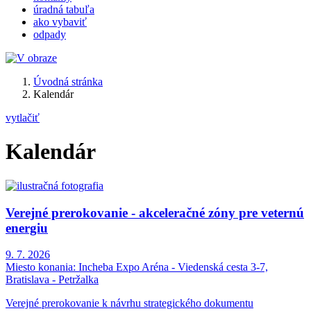
úradná tabuľa
ako vybaviť
odpady
Úvodná stránka
Kalendár
vytlačiť
Kalendár
Verejné prerokovanie - akceleračné zóny pre veternú
energiu
9. 7. 2026
Miesto konania:
Incheba Expo Aréna - Viedenská cesta 3-7,
Bratislava - Petržalka
Verejné prerokovanie k návrhu strategického dokumentu