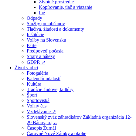
Životné prostredie
Kopírovanie, tlač a viazanie
Iné
Odpady
Služby pre občanov
Tlačivá, žiadosti a dokumenty
Inštitúcie
Voľby na Slovensku
Parte
Predpoveď počasia
Straty a nálezy
GDPR ↗
Život v obci
Fotogaléria
Kalendár udalostí
Kultúra
Tradície ľudovej kultúry
Šport
Športoviská
Voľný čas
Vzdelávanie ↗
Slovenský zväz záhradkárov Základná organizácia 12-
29 Bánov, o.j.z.
Časopis Žurnál
Čarovné Nové Zámky a okolie