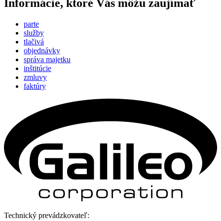
Informácie, ktoré Vás môžu zaujímať
parte
služby
tlačivá
objednávky
správa majetku
inštitúcie
zmluvy
faktúry
Technický prevádzkovateľ: