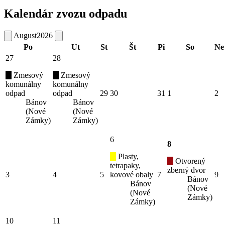
Kalendár zvozu odpadu
August
2026
Po
Ut
St
Št
Pi
So
Ne
27
28
Zmesový
Zmesový
komunálny
komunálny
odpad
odpad
29
30
31
1
2
Bánov
Bánov
(Nové
(Nové
Zámky)
Zámky)
6
8
Plasty,
Otvorený
tetrapaky,
zberný dvor
3
4
5
kovové obaly
7
9
Bánov
Bánov
(Nové
(Nové
Zámky)
Zámky)
10
11