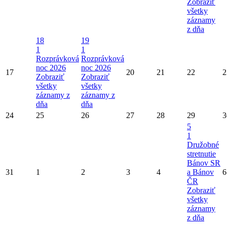
Zobraziť
všetky
záznamy
z dňa
18
19
1
1
Rozprávková
Rozprávková
noc 2026
noc 2026
17
20
21
22
2
Zobraziť
Zobraziť
všetky
všetky
záznamy z
záznamy z
dňa
dňa
24
25
26
27
28
29
3
5
1
Družobné
stretnutie
Bánov SR
31
1
2
3
4
a Bánov
6
ČR
Zobraziť
všetky
záznamy
z dňa