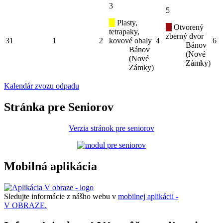
3
5
Plasty,
Otvorený
tetrapaky,
zberný dvor
31
1
2
kovové obaly
4
6
Bánov
Bánov
(Nové
(Nové
Zámky)
Zámky)
Kalendár zvozu odpadu
Stránka pre Seniorov
Verzia stránok pre seniorov
Mobilná aplikácia
Sledujte informácie z nášho webu v
mobilnej aplikácii -
V OBRAZE.