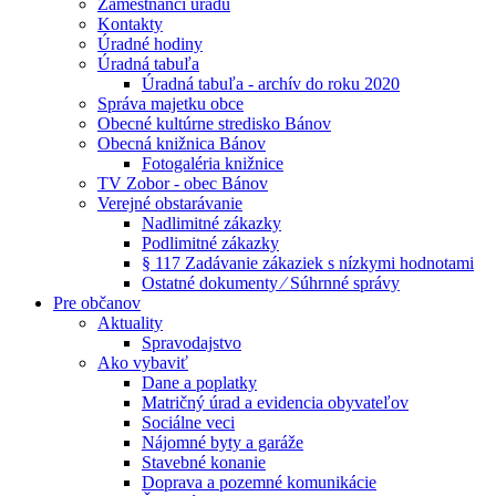
Zamestnanci úradu
Kontakty
Úradné hodiny
Úradná tabuľa
Úradná tabuľa - archív do roku 2020
Správa majetku obce
Obecné kultúrne stredisko Bánov
Obecná knižnica Bánov
Fotogaléria knižnice
TV Zobor - obec Bánov
Verejné obstarávanie
Nadlimitné zákazky
Podlimitné zákazky
§ 117 Zadávanie zákaziek s nízkymi hodnotami
Ostatné dokumenty ⁄ Súhrnné správy
Pre občanov
Aktuality
Spravodajstvo
Ako vybaviť
Dane a poplatky
Matričný úrad a evidencia obyvateľov
Sociálne veci
Nájomné byty a garáže
Stavebné konanie
Doprava a pozemné komunikácie