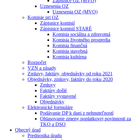
Zápisnice OZ (MVO)
Uznesenia OZ
Uznesenia OZ (MVO)
Komisie pri OZ
Zápisnice komisií
Zápisnice komisií STARÉ
Komisia sociálna a zdravotná
Komisia životného prostredia
Komisia finančná
Komisia stavebná
Komisia kultúrna
Rozpočet
VZN a zásady
Zmluvy, faktúry, objednávky od roku 2021
Objednávky, zmluvy, faktúry do roku 2020
Zmluvy
Faktúry došlé
Faktúry vystavené
Objednávky
Elektronické formuláre
Podávanie DP k dani z nehnuteľností
Ohlasovanie zmeny poplatkovej povinnosti za
TKO a DSO
Obecný úrad
Prednostka úradu