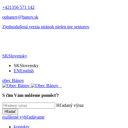
+421356 571 142
oubanov@banov.sk
Zjednodušená verzia stránok nielen pre seniorov
SK
Slovensky
SK
Slovensky
EN
English
obec
Bánov
S čím Vám môžeme pomôcť?
Hľadaný výraz
Hľadať
rozšírené vyhľadávanie
kontakty