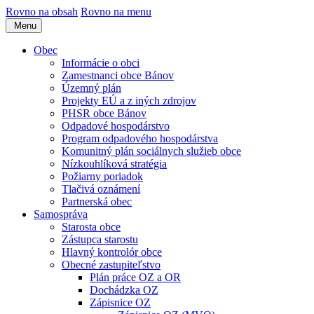
Rovno na obsah
Rovno na menu
Menu
Obec
Informácie o obci
Zamestnanci obce Bánov
Územný plán
Projekty EÚ a z iných zdrojov
PHSR obce Bánov
Odpadové hospodárstvo
Program odpadového hospodárstva
Komunitný plán sociálnych služieb obce
Nízkouhlíková stratégia
Požiarny poriadok
Tlačivá oznámení
Partnerská obec
Samospráva
Starosta obce
Zástupca starostu
Hlavný kontrolór obce
Obecné zastupiteľstvo
Plán práce OZ a OR
Dochádzka OZ
Zápisnice OZ