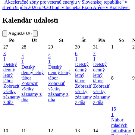
„Akceleračné zóny pre veternú energiu v Slovenskej republike“ v
stredu 9. júla 2026 o 9:30 hod. v Incheba Expo Aréne v Bratislave.
Kalendár udalostí
August
2026
Po
Ut
St
Št
Pia
So
27
28
29
30
31
1
2
3
6
7
4
5
1
1
1
1
1
Detský
Detský
Detský
Detský
Detský
denný
denný
denný
denný letný
denný letný
letný
letný
letný
tábor
tábor
8
9
tábor
tábor
tábor
Zobraziť
Zobraziť
Zobraziť
Zobraziť
Zobraziť
všetky
všetky
všetky
všetky
všetky
záznamy z
záznamy z
záznamy
záznamy
záznamy
dňa
dňa
z dňa
z dňa
z dňa
15
1
Nábor
mladých
10
11
12
13
14
futbalistov
1