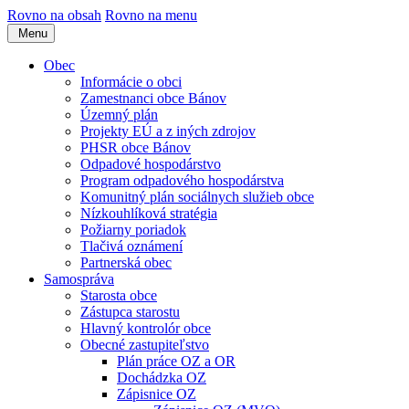
Rovno na obsah
Rovno na menu
Menu
Obec
Informácie o obci
Zamestnanci obce Bánov
Územný plán
Projekty EÚ a z iných zdrojov
PHSR obce Bánov
Odpadové hospodárstvo
Program odpadového hospodárstva
Komunitný plán sociálnych služieb obce
Nízkouhlíková stratégia
Požiarny poriadok
Tlačivá oznámení
Partnerská obec
Samospráva
Starosta obce
Zástupca starostu
Hlavný kontrolór obce
Obecné zastupiteľstvo
Plán práce OZ a OR
Dochádzka OZ
Zápisnice OZ