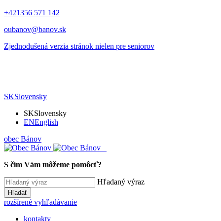
+421356 571 142
oubanov@banov.sk
Zjednodušená verzia stránok nielen pre seniorov
SK
Slovensky
SK
Slovensky
EN
English
obec
Bánov
S čím Vám môžeme pomôcť?
Hľadaný výraz
Hľadať
rozšírené vyhľadávanie
kontakty