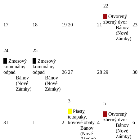
22
Otvorený
zberný dvor
17
18
19
20
21
23
Bánov
(Nové
Zámky)
24
25
Zmesový
Zmesový
komunálny
komunálny
odpad
odpad
26
27
28
29
30
Bánov
Bánov
(Nové
(Nové
Zámky)
Zámky)
3
5
Plasty,
Otvorený
tetrapaky,
zberný dvor
31
1
2
kovové obaly
4
6
Bánov
Bánov
(Nové
(Nové
Zámky)