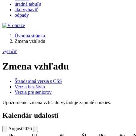
úradná tabuľa
ako vybaviť
odpady
Úvodná stránka
Zmena vzhľadu
vytlačiť
Zmena vzhľadu
Štandardná verzia s CSS
Verzia bez štýlu
Verzia pre seniorov
Upozornenie: zmena vzhľadu vyžaduje zapnuté cookies.
Kalendár udalostí
August
2026
Po
Ut
St
Št
Pia
So