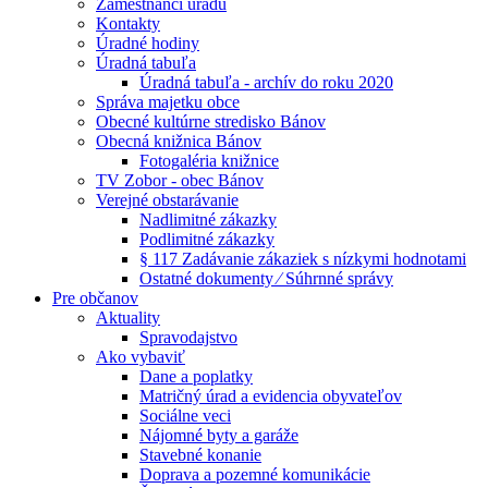
Zamestnanci úradu
Kontakty
Úradné hodiny
Úradná tabuľa
Úradná tabuľa - archív do roku 2020
Správa majetku obce
Obecné kultúrne stredisko Bánov
Obecná knižnica Bánov
Fotogaléria knižnice
TV Zobor - obec Bánov
Verejné obstarávanie
Nadlimitné zákazky
Podlimitné zákazky
§ 117 Zadávanie zákaziek s nízkymi hodnotami
Ostatné dokumenty ⁄ Súhrnné správy
Pre občanov
Aktuality
Spravodajstvo
Ako vybaviť
Dane a poplatky
Matričný úrad a evidencia obyvateľov
Sociálne veci
Nájomné byty a garáže
Stavebné konanie
Doprava a pozemné komunikácie