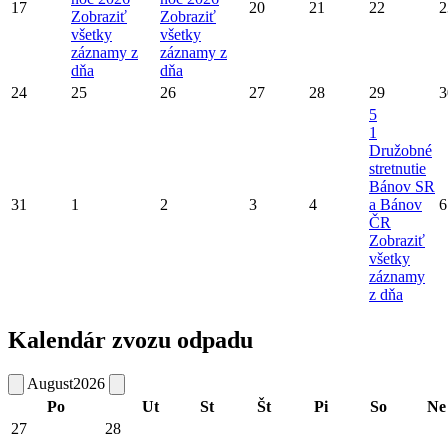
17
20
21
22
2
Zobraziť
Zobraziť
všetky
všetky
záznamy z
záznamy z
dňa
dňa
24
25
26
27
28
29
3
5
1
Družobné
stretnutie
Bánov SR
31
1
2
3
4
a Bánov
6
ČR
Zobraziť
všetky
záznamy
z dňa
Kalendár zvozu odpadu
August
2026
Po
Ut
St
Št
Pi
So
Ne
27
28