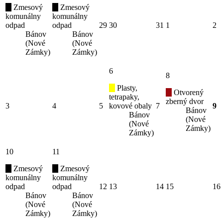
Zmesový
Zmesový
komunálny
komunálny
odpad
odpad
29
30
31
1
2
Bánov
Bánov
(Nové
(Nové
Zámky)
Zámky)
6
8
Plasty,
Otvorený
tetrapaky,
zberný dvor
3
4
5
kovové obaly
7
9
Bánov
Bánov
(Nové
(Nové
Zámky)
Zámky)
10
11
Zmesový
Zmesový
komunálny
komunálny
odpad
odpad
12
13
14
15
16
Bánov
Bánov
(Nové
(Nové
Zámky)
Zámky)