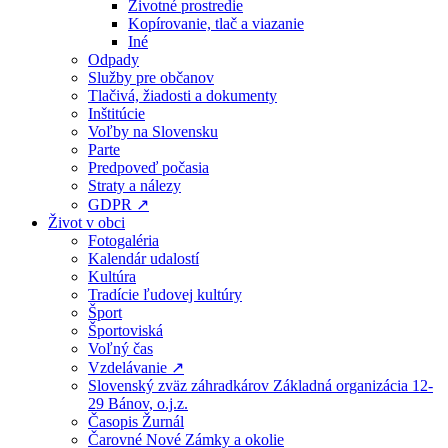
Životné prostredie
Kopírovanie, tlač a viazanie
Iné
Odpady
Služby pre občanov
Tlačivá, žiadosti a dokumenty
Inštitúcie
Voľby na Slovensku
Parte
Predpoveď počasia
Straty a nálezy
GDPR ↗
Život v obci
Fotogaléria
Kalendár udalostí
Kultúra
Tradície ľudovej kultúry
Šport
Športoviská
Voľný čas
Vzdelávanie ↗
Slovenský zväz záhradkárov Základná organizácia 12-
29 Bánov, o.j.z.
Časopis Žurnál
Čarovné Nové Zámky a okolie