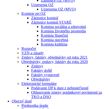
Zápisnice OZ (MVO)
Uznesenia OZ
Uznesenia OZ (MVO)
Komisie pri OZ
Zápisnice komisií
Zápisnice komisií STARÉ
Komisia sociálna a zdravotná
Komisia životného prostredia
Komisia finančná
Komisia stavebná
Komisia kultúrna
Rozpočet
VZN a zásady
Zmluvy, faktúry, objednávky od roku 2021
Objednávky, zmluvy, faktúry do roku 2020
Zmluvy
Faktúry došlé
Faktúry vystavené
Objednávky
Elektronické formuláre
Podávanie DP k dani z nehnuteľností
Ohlasovanie zmeny poplatkovej povinnosti za
TKO a DSO
Obecný úrad
Prednostka úradu