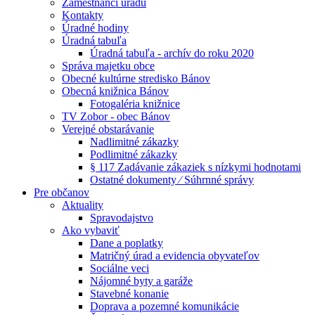
Zamestnanci úradu
Kontakty
Úradné hodiny
Úradná tabuľa
Úradná tabuľa - archív do roku 2020
Správa majetku obce
Obecné kultúrne stredisko Bánov
Obecná knižnica Bánov
Fotogaléria knižnice
TV Zobor - obec Bánov
Verejné obstarávanie
Nadlimitné zákazky
Podlimitné zákazky
§ 117 Zadávanie zákaziek s nízkymi hodnotami
Ostatné dokumenty ⁄ Súhrnné správy
Pre občanov
Aktuality
Spravodajstvo
Ako vybaviť
Dane a poplatky
Matričný úrad a evidencia obyvateľov
Sociálne veci
Nájomné byty a garáže
Stavebné konanie
Doprava a pozemné komunikácie