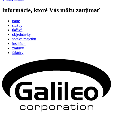
Informácie, ktoré Vás môžu zaujímať
parte
služby
tlačivá
objednávky
správa majetku
inštitúcie
zmluvy
faktúry