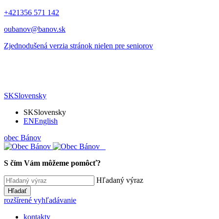
+421356 571 142
oubanov@banov.sk
Zjednodušená verzia stránok nielen pre seniorov
SK
Slovensky
SK
Slovensky
EN
English
obec
Bánov
S čím Vám môžeme pomôcť?
Hľadaný výraz
Hľadať
rozšírené vyhľadávanie
kontakty