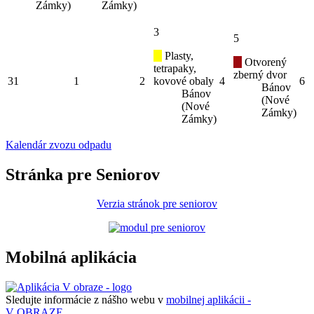
Zámky)
Zámky)
3
5
Plasty,
Otvorený
tetrapaky,
zberný dvor
31
1
2
kovové obaly
4
6
Bánov
Bánov
(Nové
(Nové
Zámky)
Zámky)
Kalendár zvozu odpadu
Stránka pre Seniorov
Verzia stránok pre seniorov
Mobilná aplikácia
Sledujte informácie z nášho webu v
mobilnej aplikácii -
V OBRAZE.