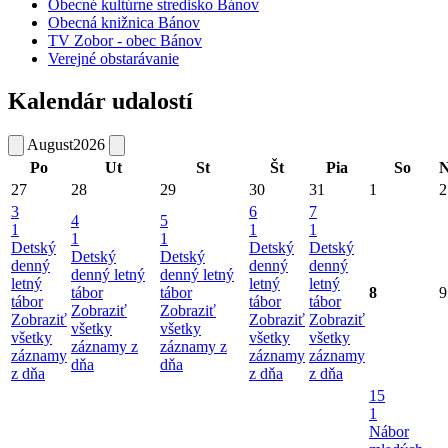
Obecné kultúrne stredisko Bánov
Obecná knižnica Bánov
TV Zobor - obec Bánov
Verejné obstarávanie
Kalendár udalostí
August
2026
Po
Ut
St
Št
Pia
So
27
28
29
30
31
1
2
3
6
7
4
5
1
1
1
1
1
Detský
Detský
Detský
Detský
Detský
denný
denný
denný
denný letný
denný letný
letný
letný
letný
tábor
tábor
8
9
tábor
tábor
tábor
Zobraziť
Zobraziť
Zobraziť
Zobraziť
Zobraziť
všetky
všetky
všetky
všetky
všetky
záznamy z
záznamy z
záznamy
záznamy
záznamy
dňa
dňa
z dňa
z dňa
z dňa
15
1
Nábor