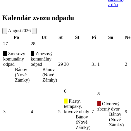
z dňa
Kalendár zvozu odpadu
August
2026
Po
Ut
St
Št
Pi
So
Ne
27
28
Zmesový
Zmesový
komunálny
komunálny
odpad
odpad
29
30
31
1
2
Bánov
Bánov
(Nové
(Nové
Zámky)
Zámky)
6
8
Plasty,
Otvorený
tetrapaky,
zberný dvor
3
4
5
kovové obaly
7
9
Bánov
Bánov
(Nové
(Nové
Zámky)
Zámky)