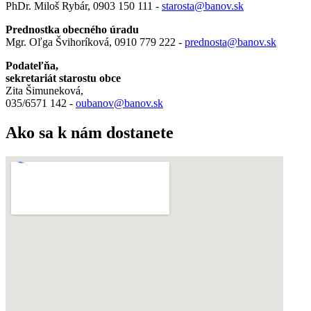
PhDr. Miloš Rybár, 0903 150 111 -
starosta@banov.sk
Prednostka obecného úradu
Mgr. Oľga Švihoríková, 0910 779 222 -
prednosta@banov.sk
Podateľňa,
sekretariát starostu obce
Zita Šimuneková,
035/6571 142 -
oubanov@banov.sk
Ako sa k nám dostanete