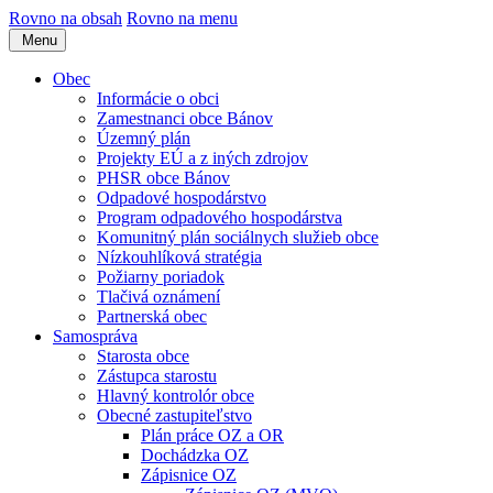
Rovno na obsah
Rovno na menu
Menu
Obec
Informácie o obci
Zamestnanci obce Bánov
Územný plán
Projekty EÚ a z iných zdrojov
PHSR obce Bánov
Odpadové hospodárstvo
Program odpadového hospodárstva
Komunitný plán sociálnych služieb obce
Nízkouhlíková stratégia
Požiarny poriadok
Tlačivá oznámení
Partnerská obec
Samospráva
Starosta obce
Zástupca starostu
Hlavný kontrolór obce
Obecné zastupiteľstvo
Plán práce OZ a OR
Dochádzka OZ
Zápisnice OZ