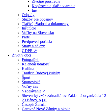
Životné prostredie
Kopírovanie, tlač a viazanie
Iné
Odpady
Služby pre občanov
Tlačivá, žiadosti a dokumenty
Inštitúcie
Voľby na Slovensku
Parte
Predpoveď počasia
Straty a nálezy
GDPR ↗
Život v obci
Fotogaléria
Kalendár udalostí
Kultúra
Tradície ľudovej kultúry
Šport
Športoviská
Voľný čas
Vzdelávanie ↗
Slovenský zväz záhradkárov Základná organizácia 12-
29 Bánov, o.j.z.
Časopis Žurnál
Čarovné Nové Zámky a okolie