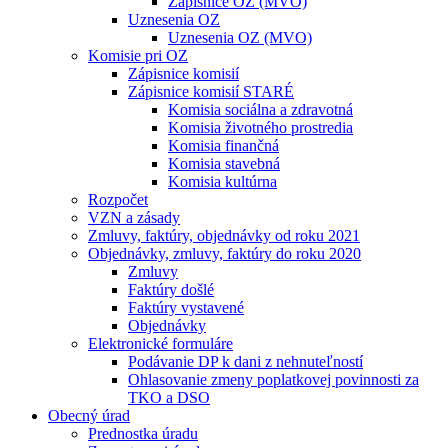
Zápisnice OZ (MVO)
Uznesenia OZ
Uznesenia OZ (MVO)
Komisie pri OZ
Zápisnice komisií
Zápisnice komisií STARÉ
Komisia sociálna a zdravotná
Komisia životného prostredia
Komisia finančná
Komisia stavebná
Komisia kultúrna
Rozpočet
VZN a zásady
Zmluvy, faktúry, objednávky od roku 2021
Objednávky, zmluvy, faktúry do roku 2020
Zmluvy
Faktúry došlé
Faktúry vystavené
Objednávky
Elektronické formuláre
Podávanie DP k dani z nehnuteľností
Ohlasovanie zmeny poplatkovej povinnosti za
TKO a DSO
Obecný úrad
Prednostka úradu