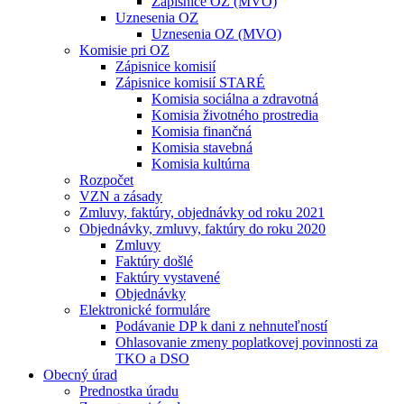
Zápisnice OZ (MVO)
Uznesenia OZ
Uznesenia OZ (MVO)
Komisie pri OZ
Zápisnice komisií
Zápisnice komisií STARÉ
Komisia sociálna a zdravotná
Komisia životného prostredia
Komisia finančná
Komisia stavebná
Komisia kultúrna
Rozpočet
VZN a zásady
Zmluvy, faktúry, objednávky od roku 2021
Objednávky, zmluvy, faktúry do roku 2020
Zmluvy
Faktúry došlé
Faktúry vystavené
Objednávky
Elektronické formuláre
Podávanie DP k dani z nehnuteľností
Ohlasovanie zmeny poplatkovej povinnosti za
TKO a DSO
Obecný úrad
Prednostka úradu