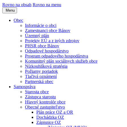
Rovno na obsah
Rovno na menu
Menu
Obec
Informácie o obci
Zamestnanci obce Bánov
Územný plán
Projekty EÚ a z iných zdrojov
PHSR obce Bánov
Odpadové hospodárstvo
Program odpadového hospodárstva
Komunitný plán sociálnych služieb obce
Nízkouhlíková stratégia
Požiarny poriadok
Tlačivá oznámení
Partnerská obec
Samospráva
Starosta obce
Zástupca starostu
Hlavný kontrolór obce
Obecné zastupiteľstvo
Plán práce OZ a OR
Dochádzka OZ
Zápisnice OZ