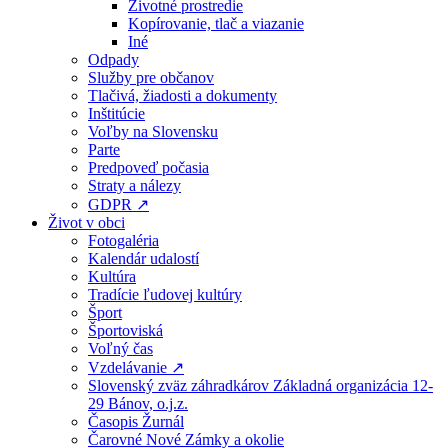
Životné prostredie
Kopírovanie, tlač a viazanie
Iné
Odpady
Služby pre občanov
Tlačivá, žiadosti a dokumenty
Inštitúcie
Voľby na Slovensku
Parte
Predpoveď počasia
Straty a nálezy
GDPR ↗
Život v obci
Fotogaléria
Kalendár udalostí
Kultúra
Tradície ľudovej kultúry
Šport
Športoviská
Voľný čas
Vzdelávanie ↗
Slovenský zväz záhradkárov Základná organizácia 12-
29 Bánov, o.j.z.
Časopis Žurnál
Čarovné Nové Zámky a okolie