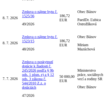
Zmluva o nájme bytu č.
Obec Bánov
186,72
1525/36
8. 7. 2026
PaedDr. Ľubica
EUR
49/2026
Ostrožlíková
Zmluva o nájme bytu č.
Obec Bánov
186,72
1523/15
8. 7. 2026
Miriam
EUR
48/2026
Mazúchová
Zmluva o poskytnutí
dotácie k žiadosti č.
245/2026 podľa § 9b
Ministerstvo
ods. 1 písm. e) a § 12
práce, sociálnych
50 000,00
7. 7. 2026
ods. 3 zákona č.
vecí a rodiny SR
EUR
544/2010 Z.z. o
Obec Bánov
dotáciách
47/2026