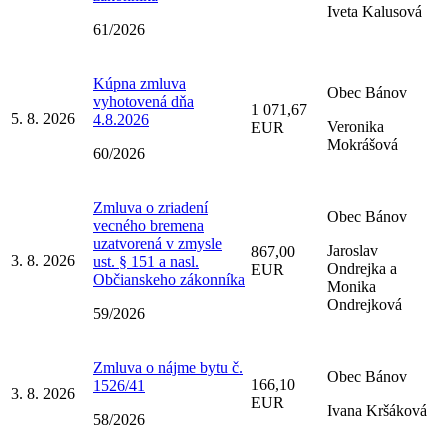
Iveta Kalusová
61/2026
Kúpna zmluva
Obec Bánov
vyhotovená dňa
1 071,67
5. 8. 2026
4.8.2026
Veronika
EUR
Mokrášová
60/2026
Zmluva o zriadení
Obec Bánov
vecného bremena
uzatvorená v zmysle
Jaroslav
867,00
3. 8. 2026
ust. § 151 a nasl.
Ondrejka a
EUR
Občianskeho zákonníka
Monika
Ondrejková
59/2026
Zmluva o nájme bytu č.
Obec Bánov
166,10
1526/41
3. 8. 2026
EUR
Ivana Kršáková
58/2026