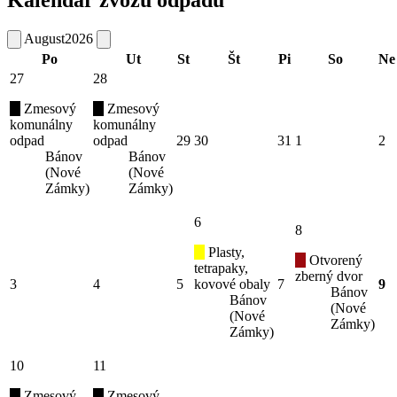
Kalendár zvozu odpadu
August
2026
Po
Ut
St
Št
Pi
So
Ne
27
28
Zmesový
Zmesový
komunálny
komunálny
odpad
odpad
29
30
31
1
2
Bánov
Bánov
(Nové
(Nové
Zámky)
Zámky)
6
8
Plasty,
Otvorený
tetrapaky,
zberný dvor
3
4
5
kovové obaly
7
9
Bánov
Bánov
(Nové
(Nové
Zámky)
Zámky)
10
11
Zmesový
Zmesový