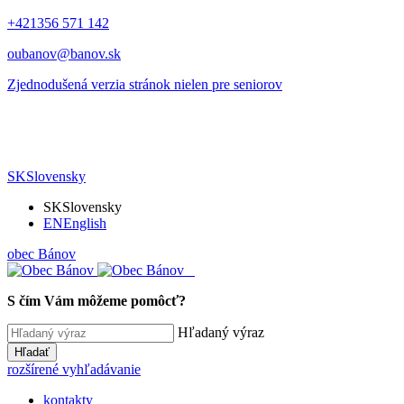
+421356 571 142
oubanov@banov.sk
Zjednodušená verzia stránok nielen pre seniorov
SK
Slovensky
SK
Slovensky
EN
English
obec
Bánov
S čím Vám môžeme pomôcť?
Hľadaný výraz
Hľadať
rozšírené vyhľadávanie
kontakty