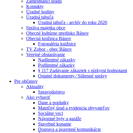
Zamestnanci úradu
Kontakty
Úradné hodiny
Úradná tabuľa
Úradná tabuľa - archív do roku 2020
Správa majetku obce
Obecné kultúrne stredisko Bánov
Obecná knižnica Bánov
Fotogaléria knižnice
TV Zobor - obec Bánov
Verejné obstarávanie
Nadlimitné zákazky
Podlimitné zákazky
§ 117 Zadávanie zákaziek s nízkymi hodnotami
Ostatné dokumenty ⁄ Súhrnné správy
Pre občanov
Aktuality
Spravodajstvo
Ako vybaviť
Dane a poplatky
Matričný úrad a evidencia obyvateľov
Sociálne veci
Nájomné byty a garáže
Stavebné konanie
Doprava a pozemné komunikácie