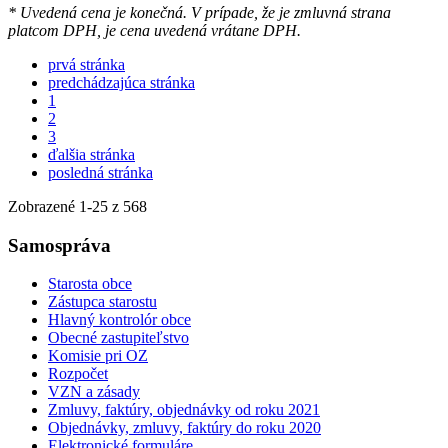
* Uvedená cena je konečná. V prípade, že je zmluvná strana
platcom DPH, je cena uvedená vrátane DPH.
prvá stránka
predchádzajúca stránka
1
2
3
ďalšia stránka
posledná stránka
Zobrazené
1
-
25
z 568
Samospráva
Starosta obce
Zástupca starostu
Hlavný kontrolór obce
Obecné zastupiteľstvo
Komisie pri OZ
Rozpočet
VZN a zásady
Zmluvy, faktúry, objednávky od roku 2021
Objednávky, zmluvy, faktúry do roku 2020
Elektronické formuláre