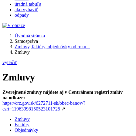
úradná tabuľa
ako vybaviť
odpady
Úvodná stránka
Samospráva
Zmluvy, faktúry, objednávky od roku...
Zmluvy
vytlačiť
Zmluvy
Zverejnené zmluvy nájdete aj v Centrálnom registri zmlúv
na odkaze:
https://crz.gov.sk/6272711-sk/obec-banov/?
csrt=11963998150523101725
↗
Zmluvy
Faktúry
Objednávky