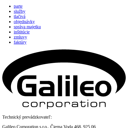
parte
služby
tlačivá
objednávky
správa majetku
inštitúcie
zmluvy
faktúry
Technický prevádzkovateľ:
Galileo Corporation s.r.o., Čierna Voda 468, 925 06