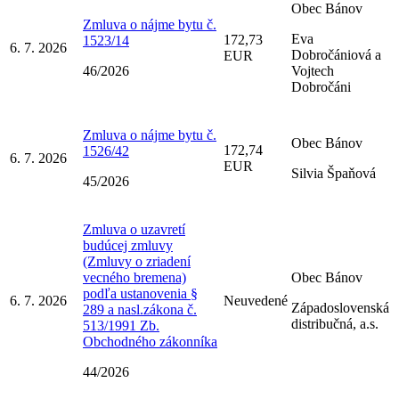
Obec Bánov
Zmluva o nájme bytu č.
Eva
172,73
1523/14
6. 7. 2026
Dobročániová a
EUR
46/2026
Vojtech
Dobročáni
Zmluva o nájme bytu č.
Obec Bánov
172,74
1526/42
6. 7. 2026
EUR
Silvia Špaňová
45/2026
Zmluva o uzavretí
budúcej zmluvy
(Zmluvy o zriadení
vecného bremena)
Obec Bánov
podľa ustanovenia §
6. 7. 2026
Neuvedené
Západoslovenská
289 a nasl.zákona č.
distribučná, a.s.
513/1991 Zb.
Obchodného zákonníka
44/2026