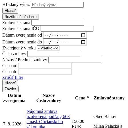
Hľadaný výraz
Hľadať
Rozšírené hľadanie
Zmluvná strana
Zmluvná strana IČO
Dátum zverejnenia od
Dátum zverejnenia do
Zverejnený v roku
Číslo zmluvy
Názov / Predmet zmluvy
Cena od
Cena do
Zrušiť filter
Zavrieť
Dátum
Názov
Cena *
Zmluvné strany
zverejnenia
Číslo zmluvy
Nájomná zmluva
uzatvorená podľa § 663
Obec Bánov
150,00
a nasl. Občianskeho
7. 8. 2026
Milan Palacka a
EUR
zákonníka