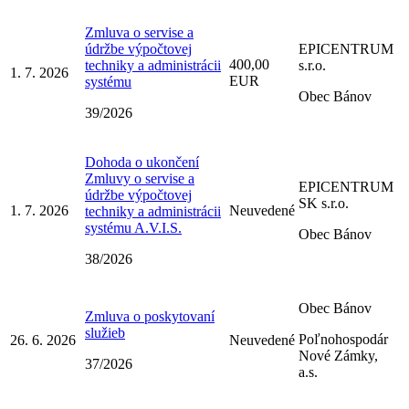
Zmluva o servise a
údržbe výpočtovej
EPICENTRUM
400,00
techniky a administrácii
s.r.o.
1. 7. 2026
EUR
systému
Obec Bánov
39/2026
Dohoda o ukončení
Zmluvy o servise a
EPICENTRUM
údržbe výpočtovej
SK s.r.o.
1. 7. 2026
Neuvedené
techniky a administrácii
systému A.V.I.S.
Obec Bánov
38/2026
Obec Bánov
Zmluva o poskytovaní
služieb
Poľnohospodár
26. 6. 2026
Neuvedené
Nové Zámky,
37/2026
a.s.