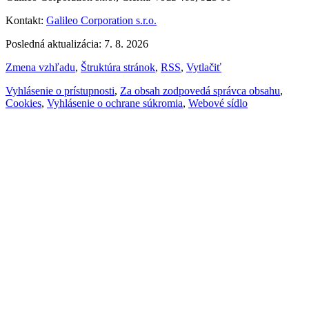
Kontakt:
Galileo Corporation s.r.o.
Posledná aktualizácia: 7. 8. 2026
Zmena vzhľadu
,
Štruktúra stránok
,
RSS
,
Vytlačiť
Vyhlásenie o prístupnosti
,
Za obsah zodpovedá správca obsahu
,
Cookies
,
Vyhlásenie o ochrane súkromia
,
Webové sídlo