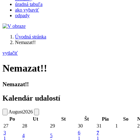
úradná tabuľa
ako vybaviť
odpady
Úvodná stránka
Nemazat!!
vytlačiť
Nemazat!!
Nemazat!!
Kalendár udalostí
August
2026
Po
Ut
St
Št
Pia
So
27
28
29
30
31
1
2
3
6
7
4
5
1
1
1