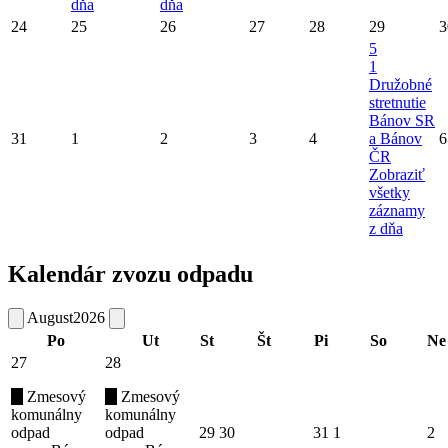
dňa
dňa
24
25
26
27
28
29
3
5
1
Družobné
stretnutie
Bánov SR
31
1
2
3
4
a Bánov
6
ČR
Zobraziť
všetky
záznamy
z dňa
Kalendár zvozu odpadu
August
2026
Po
Ut
St
Št
Pi
So
Ne
27
28
Zmesový
Zmesový
komunálny
komunálny
odpad
odpad
29
30
31
1
2