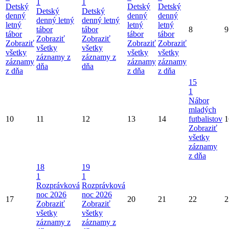
1
1
Detský
Detský
Detský
Detský
Detský
denný
denný
denný
denný letný
denný letný
letný
letný
letný
tábor
tábor
8
9
tábor
tábor
tábor
Zobraziť
Zobraziť
Zobraziť
Zobraziť
Zobraziť
všetky
všetky
všetky
všetky
všetky
záznamy z
záznamy z
záznamy
záznamy
záznamy
dňa
dňa
z dňa
z dňa
z dňa
15
1
Nábor
mladých
10
11
12
13
14
futbalistov
1
Zobraziť
všetky
záznamy
z dňa
18
19
1
1
Rozprávková
Rozprávková
noc 2026
noc 2026
17
20
21
22
2
Zobraziť
Zobraziť
všetky
všetky
záznamy z
záznamy z