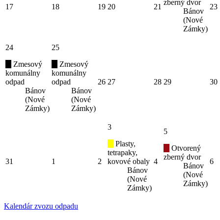
zberný dvor
17
18
19
20
21
23
Bánov
(Nové
Zámky)
24
25
Zmesový
Zmesový
komunálny
komunálny
odpad
odpad
26
27
28
29
30
Bánov
Bánov
(Nové
(Nové
Zámky)
Zámky)
3
5
Plasty,
Otvorený
tetrapaky,
zberný dvor
31
1
2
kovové obaly
4
6
Bánov
Bánov
(Nové
(Nové
Zámky)
Zámky)
Kalendár zvozu odpadu