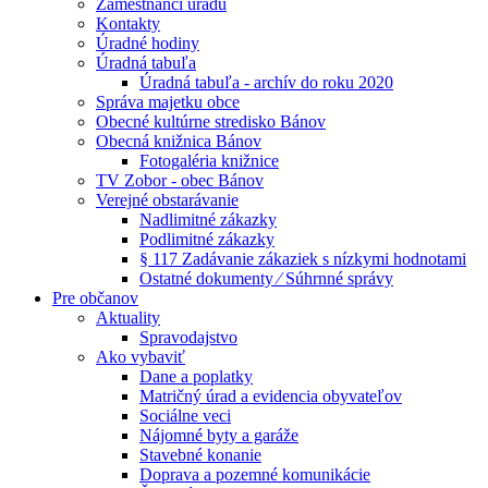
Zamestnanci úradu
Kontakty
Úradné hodiny
Úradná tabuľa
Úradná tabuľa - archív do roku 2020
Správa majetku obce
Obecné kultúrne stredisko Bánov
Obecná knižnica Bánov
Fotogaléria knižnice
TV Zobor - obec Bánov
Verejné obstarávanie
Nadlimitné zákazky
Podlimitné zákazky
§ 117 Zadávanie zákaziek s nízkymi hodnotami
Ostatné dokumenty ⁄ Súhrnné správy
Pre občanov
Aktuality
Spravodajstvo
Ako vybaviť
Dane a poplatky
Matričný úrad a evidencia obyvateľov
Sociálne veci
Nájomné byty a garáže
Stavebné konanie
Doprava a pozemné komunikácie