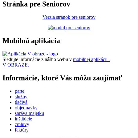
Stránka pre Seniorov
Verzia stránok pre seniorov
Mobilná aplikácia
Sledujte informácie z nášho webu v
mobilnej aplikácii -
V OBRAZE.
Informácie, ktoré Vás môžu zaujímať
parte
služby
tlačivá
objednávky
správa majetku
inštitúcie
zmluvy
faktúry