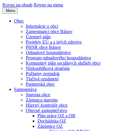
Rovno na obsah
Rovno na menu
Menu
Obec
Informácie o obci
Zamestnanci obce Bánov
Územný plán
Projekty EÚ a z iných zdrojov
PHSR obce Bánov
Odpadové hospodárstvo
Program odpadového hospodárstva
Komunitný plán sociálnych služieb obce
Nízkouhlíková stratégia
Požiarny poriadok
Tlačivá oznámení
Partnerská obec
Samospráva
Starosta obce
Zástupca starostu
Hlavný kontrolór obce
Obecné zastupiteľstvo
Plán práce OZ a OR
Dochádzka OZ
Zápisnice OZ