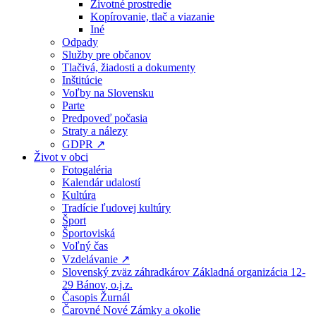
Životné prostredie
Kopírovanie, tlač a viazanie
Iné
Odpady
Služby pre občanov
Tlačivá, žiadosti a dokumenty
Inštitúcie
Voľby na Slovensku
Parte
Predpoveď počasia
Straty a nálezy
GDPR ↗
Život v obci
Fotogaléria
Kalendár udalostí
Kultúra
Tradície ľudovej kultúry
Šport
Športoviská
Voľný čas
Vzdelávanie ↗
Slovenský zväz záhradkárov Základná organizácia 12-
29 Bánov, o.j.z.
Časopis Žurnál
Čarovné Nové Zámky a okolie