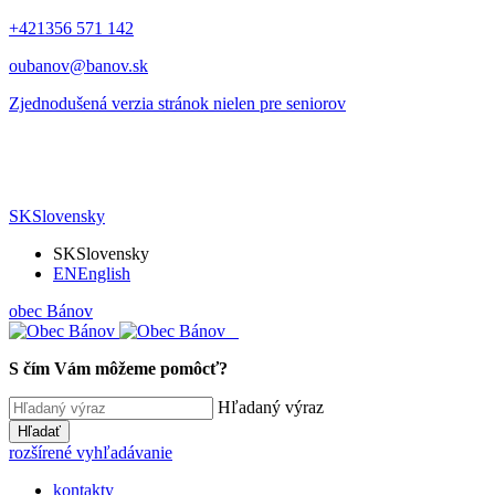
+421356 571 142
oubanov@banov.sk
Zjednodušená verzia stránok nielen pre seniorov
SK
Slovensky
SK
Slovensky
EN
English
obec
Bánov
S čím Vám môžeme pomôcť?
Hľadaný výraz
Hľadať
rozšírené vyhľadávanie
kontakty