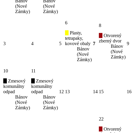
Bánov
Bánov
(Nové
(Nové
Zámky)
Zámky)
6
8
Plasty,
Otvorený
tetrapaky,
zberný dvor
3
4
5
kovové obaly
7
9
Bánov
Bánov
(Nové
(Nové
Zámky)
Zámky)
10
11
Zmesový
Zmesový
komunálny
komunálny
odpad
odpad
12
13
14
15
16
Bánov
Bánov
(Nové
(Nové
Zámky)
Zámky)
22
Otvorený