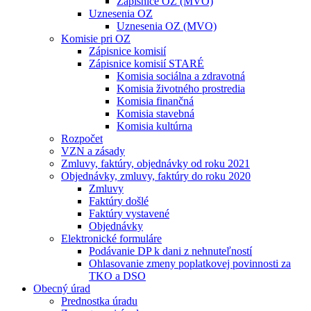
Zápisnice OZ (MVO)
Uznesenia OZ
Uznesenia OZ (MVO)
Komisie pri OZ
Zápisnice komisií
Zápisnice komisií STARÉ
Komisia sociálna a zdravotná
Komisia životného prostredia
Komisia finančná
Komisia stavebná
Komisia kultúrna
Rozpočet
VZN a zásady
Zmluvy, faktúry, objednávky od roku 2021
Objednávky, zmluvy, faktúry do roku 2020
Zmluvy
Faktúry došlé
Faktúry vystavené
Objednávky
Elektronické formuláre
Podávanie DP k dani z nehnuteľností
Ohlasovanie zmeny poplatkovej povinnosti za
TKO a DSO
Obecný úrad
Prednostka úradu