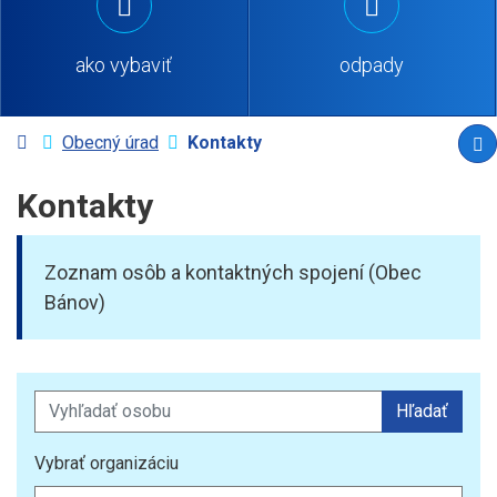
ako vybaviť
odpady
Úvodná stránka
Obecný úrad
Kontakty
vy
Kontakty
Zoznam osôb a kontaktných spojení (Obec
Bánov)
Vyhľadať osobu
Hľadať
Vybrať organizáciu