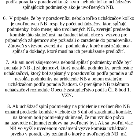
podľa poradia v poradovníku až kým nebude toľko uchádzačov
spĺňajúcich podmienky ako je uvoľnených NB.
6. V prípade, že by v poradovníku nebolo toľko uchádzačov koľko
je uvoľnených NB resp. by počet uchádzačov, ktorí spĺňajú
podmienky bolo menej ako uvoľnených NB, zverejní predseda
komisie túto skutočnosť na úradnej tabuli obce s výzvou pre
prípadných záujemcov aby požiadali o zaradenie do poradovníka.
Zároveň s výzvou zverejní aj podmienky, ktoré musí záujemca
spĺňať a doklady, ktoré musí na ich preukázanie predložiť.
7. Ak ani noví záujemcovia nebudú spĺňať podmienky môže byť
prenajatý NB aj záujemcovi, ktorý nespĺňa podmienky, prednostne
uchádzačovi, ktorý bol zapísaný v poradovníku podľa poradia a už
nespĺňa podmienky na pridelenie NB a potom ostatným
uchádzačom podľa poradia žiadosti. O prenájme NB takémuto
uchádzačovi rozhoduje Obecné zastupiteľstvo podľa Čl. 8 bod 1.
VZN.
8. Ak uchádzač splní podmienky na pridelenie uvoľneného NB
oznámi predseda komisie v lehote do 5 dní od zasadnutia komisie,
na ktorom boli podmienky skúmané, že mu vzniklo právo
na uzavretie nájomnej zmluvy na uvoľnený byt. Ak sa uvoľní viac
NB vo vyššie uvedenom oznámení vyzve komisia uchádzača
prvého v poradí, aby oznámil o ktorý z uvoľnených NB má