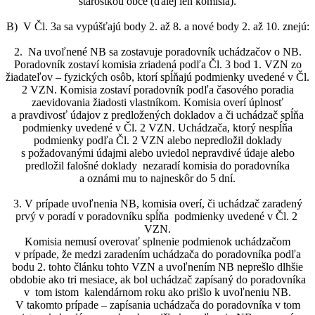
starostkou obce (ďalej len komisia).
B) V Čl. 3a sa vypúšťajú body 2. až 8. a nové body 2. až 10. znejú:
2. Na uvoľnené NB sa zostavuje poradovník uchádzačov o NB.
Poradovník zostaví komisia zriadená podľa Čl. 3 bod 1. VZN zo
žiadateľov – fyzických osôb, ktorí spĺňajú podmienky uvedené v Čl.
2 VZN. Komisia zostaví poradovník podľa časového poradia
zaevidovania žiadosti vlastníkom. Komisia overí úplnosť
a pravdivosť údajov z predložených dokladov a či uchádzač spĺňa
podmienky uvedené v Čl. 2 VZN. Uchádzača, ktorý nespĺňa
podmienky podľa Čl. 2 VZN alebo nepredložil doklady
s požadovanými údajmi alebo uviedol nepravdivé údaje alebo
predložil falošné doklady nezaradí komisia do poradovníka
a oznámi mu to najneskôr do 5 dní.
3. V prípade uvoľnenia NB, komisia overí, či uchádzač zaradený
prvý v poradí v poradovníku spĺňa podmienky uvedené v Čl. 2
VZN.
Komisia nemusí overovať splnenie podmienok uchádzačom
v prípade, že medzi zaradením uchádzača do poradovníka podľa
bodu 2. tohto článku tohto VZN a uvoľnením NB neprešlo dlhšie
obdobie ako tri mesiace, ak bol uchádzač zapísaný do poradovníka
v tom istom kalendárnom roku ako prišlo k uvoľneniu NB.
V takomto prípade – zapísania uchádzača do poradovníka v tom