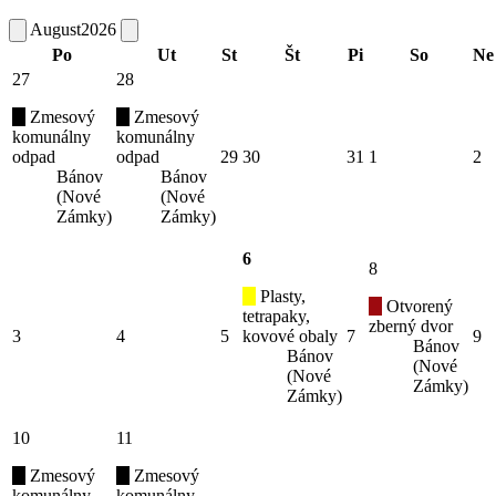
August
2026
Po
Ut
St
Št
Pi
So
Ne
27
28
Zmesový
Zmesový
komunálny
komunálny
odpad
odpad
29
30
31
1
2
Bánov
Bánov
(Nové
(Nové
Zámky)
Zámky)
6
8
Plasty,
Otvorený
tetrapaky,
zberný dvor
3
4
5
kovové obaly
7
9
Bánov
Bánov
(Nové
(Nové
Zámky)
Zámky)
10
11
Zmesový
Zmesový
komunálny
komunálny