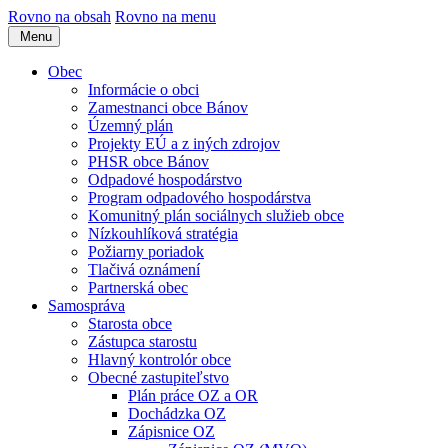
Rovno na obsah
Rovno na menu
Menu
Obec
Informácie o obci
Zamestnanci obce Bánov
Územný plán
Projekty EÚ a z iných zdrojov
PHSR obce Bánov
Odpadové hospodárstvo
Program odpadového hospodárstva
Komunitný plán sociálnych služieb obce
Nízkouhlíková stratégia
Požiarny poriadok
Tlačivá oznámení
Partnerská obec
Samospráva
Starosta obce
Zástupca starostu
Hlavný kontrolór obce
Obecné zastupiteľstvo
Plán práce OZ a OR
Dochádzka OZ
Zápisnice OZ