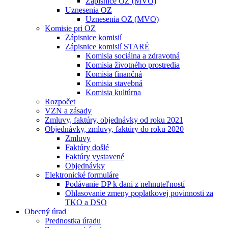
Zápisnice OZ (MVO)
Uznesenia OZ
Uznesenia OZ (MVO)
Komisie pri OZ
Zápisnice komisií
Zápisnice komisií STARÉ
Komisia sociálna a zdravotná
Komisia životného prostredia
Komisia finančná
Komisia stavebná
Komisia kultúrna
Rozpočet
VZN a zásady
Zmluvy, faktúry, objednávky od roku 2021
Objednávky, zmluvy, faktúry do roku 2020
Zmluvy
Faktúry došlé
Faktúry vystavené
Objednávky
Elektronické formuláre
Podávanie DP k dani z nehnuteľností
Ohlasovanie zmeny poplatkovej povinnosti za
TKO a DSO
Obecný úrad
Prednostka úradu