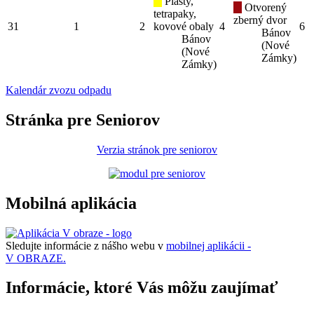
Plasty,
Otvorený
tetrapaky,
zberný dvor
31
1
2
kovové obaly
4
6
Bánov
Bánov
(Nové
(Nové
Zámky)
Zámky)
Kalendár zvozu odpadu
Stránka pre Seniorov
Verzia stránok pre seniorov
Mobilná aplikácia
Sledujte informácie z nášho webu v
mobilnej aplikácii -
V OBRAZE.
Informácie, ktoré Vás môžu zaujímať