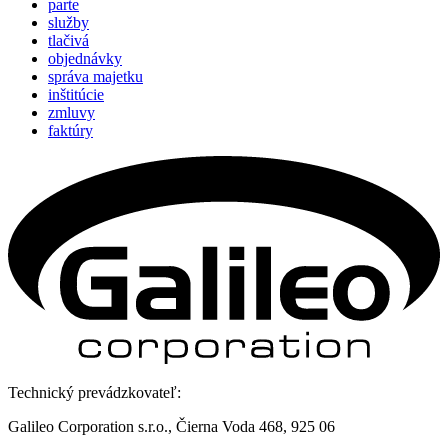
parte
služby
tlačivá
objednávky
správa majetku
inštitúcie
zmluvy
faktúry
Technický prevádzkovateľ:
Galileo Corporation s.r.o., Čierna Voda 468, 925 06