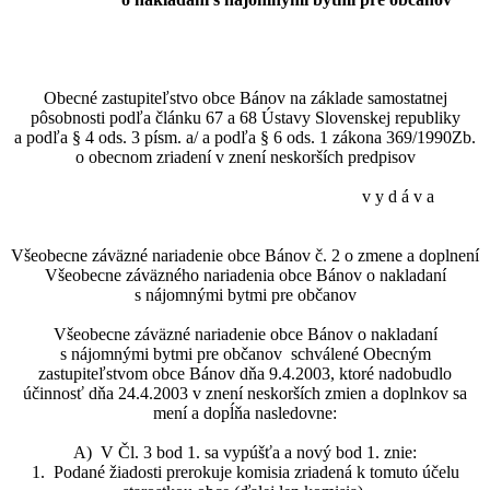
Obecné zastupiteľstvo obce Bánov na základe samostatnej
pôsobnosti podľa článku 67 a 68 Ústavy Slovenskej republiky
a podľa § 4 ods. 3 písm. a/ a podľa § 6 ods. 1 zákona 369/1990Zb.
o obecnom zriadení v znení neskorších predpisov
v y d á v a
Všeobecne záväzné nariadenie obce Bánov č. 2 o zmene a doplnení
Všeobecne záväzného nariadenia obce Bánov o nakladaní
s nájomnými bytmi pre občanov
Všeobecne záväzné nariadenie obce Bánov o nakladaní
s nájomnými bytmi pre občanov schválené Obecným
zastupiteľstvom obce Bánov dňa 9.4.2003, ktoré nadobudlo
účinnosť dňa 24.4.2003 v znení neskorších zmien a doplnkov sa
mení a dopĺňa nasledovne:
A) V Čl. 3 bod 1. sa vypúšťa a nový bod 1. znie:
1. Podané žiadosti prerokuje komisia zriadená k tomuto účelu