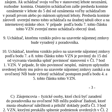
záujem. Ak uchádzač svoju voľbu v stanovenej lehote neoznámi,
rozhodne komisia. Ostatným uchádzačom zašle predseda komisie
oznámenie v lehote do 5 dní od oznámenia voľby uchádzačom
v poradí prvom alebo po márnom uplynutí lehoty. Predseda komisie
zároveň uverejní meno tohto uchádzača na úradnej tabuli obce a na
internetovej stránke obce. V prípade podľa bodu 7. tohto článku
tohto VZN zverejní meno uchádzača obecný úrad.
9. Uchádzač, ktorému vzniklo právo na uzavretie nájomnej zmluvy
bude vyradený z poradovníka.
10. Uchádzač, ktorému vzniklo právo na uzavretie nájomnej zmluvy
podľa bodu 7. a 8. tohto článku tohto VZN je povinný do 15 dní
od vyzvania vlastníka splniť povinnosť stanovenú v Čl. 7 bod
1. VZN. V prípade, že túto povinnosť nesplní, márnym uplynutím
uvedenej lehoty mu právo na uzavretie nájomnej zmluvy zaniká a na
uvoľnený NB bude vybratý uchádzač postupom podľa bodu 4. a
5. tohto článku tohto VZN.
- 3 -
C) Záujemcovia – fyzické osoby, ktorí chcú byť zaradení
do poradovníka na uvoľnené NB môžu podávať žiadosti, ktoré
musia obsahovať náležitosti a priložiť doklady podľa Čl. 3 bod
2. VZN, ktorými preukážu splnenie podmienok uvedených v Čl. 2