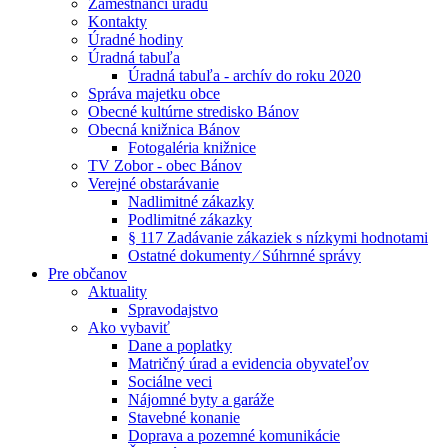
Zamestnanci úradu
Kontakty
Úradné hodiny
Úradná tabuľa
Úradná tabuľa - archív do roku 2020
Správa majetku obce
Obecné kultúrne stredisko Bánov
Obecná knižnica Bánov
Fotogaléria knižnice
TV Zobor - obec Bánov
Verejné obstarávanie
Nadlimitné zákazky
Podlimitné zákazky
§ 117 Zadávanie zákaziek s nízkymi hodnotami
Ostatné dokumenty ⁄ Súhrnné správy
Pre občanov
Aktuality
Spravodajstvo
Ako vybaviť
Dane a poplatky
Matričný úrad a evidencia obyvateľov
Sociálne veci
Nájomné byty a garáže
Stavebné konanie
Doprava a pozemné komunikácie