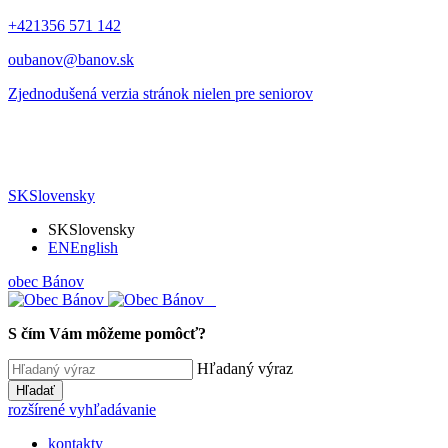
+421356 571 142
oubanov@banov.sk
Zjednodušená verzia stránok nielen pre seniorov
SK
Slovensky
SK
Slovensky
EN
English
obec
Bánov
S čím Vám môžeme pomôcť?
Hľadaný výraz
Hľadať
rozšírené vyhľadávanie
kontakty