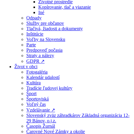
Životné prostredie
Kopírovanie, tlač a viazanie
Iné
Odpady
Služby pre občanov
Tlačivá, žiadosti a dokumenty
Inštitúcie
Voľby na Slovensku
Parte
Predpoveď počasia
Straty a nálezy
GDPR ↗
Život v obci
Fotogaléria
Kalendár udalostí
Kultúra
Tradície ľudovej kultúry
Šport
Športoviská
Voľný čas
Vzdelávanie ↗
Slovenský zväz záhradkárov Základná organizácia 12-
29 Bánov, o.j.z.
Časopis Žurnál
Čarovné Nové Zámky a okolie