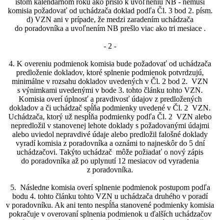
istom kalendárnom roku ako prišlo k uvoľneniu NB - nemusí
komisia požadovať od uchádzača doklad podľa Čl. 3 bod 2. písm.
d) VZN ani v prípade, že medzi zaradením uchádzača
do poradovníka a uvoľnením NB prešlo viac ako tri mesiace .
- 2 -
4. K overeniu podmienok komisia bude požadovať od uchádzača
predloženie dokladov, ktoré splnenie podmienok potvrdzujú,
minimálne v rozsahu dokladov uvedených v Čl. 2 bod 2. VZN
s výnimkami uvedenými v bode 3. tohto článku tohto VZN.
Komisia overí úplnosť a pravdivosť údajov z predložených
dokladov a či uchádzač spĺňa podmienky uvedené v Čl. 2 VZN.
Uchádzača, ktorý už nespĺňa podmienky podľa Čl. 2 VZN alebo
nepredložil v stanovenej lehote doklady s požadovanými údajmi
alebo uviedol nepravdivé údaje alebo predložil falošné doklady
vyradí komisia z poradovníka a oznámi to najneskôr do 5 dní
uchádzačovi. Takýto uchádzač môže požiadať o nový zápis
do poradovníka až po uplynutí 12 mesiacov od vyradenia
z poradovníka.
5. Následne komisia overí splnenie podmienok postupom podľa
bodu 4. tohto článku tohto VZN u uchádzača druhého v poradí
v poradovníku. Ak ani tento nespĺňa stanovené podmienky komisia
pokračuje v overovaní splnenia podmienok u ďalších uchádzačov