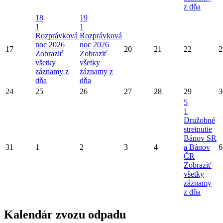
z dňa
18
19
1
1
Rozprávková
Rozprávková
noc 2026
noc 2026
17
20
21
22
2
Zobraziť
Zobraziť
všetky
všetky
záznamy z
záznamy z
dňa
dňa
24
25
26
27
28
29
3
5
1
Družobné
stretnutie
Bánov SR
31
1
2
3
4
a Bánov
6
ČR
Zobraziť
všetky
záznamy
z dňa
Kalendár zvozu odpadu