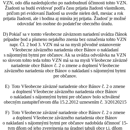
VZN, odo dňa nasledujúceho po nadobudnutí účinnosti tohto VZN.
Žiadosti sa budú evidovať podľa času prijatia žiadosti vlastníkom,
pričom pri evidovaní žiadostí sa uvedie nielen deň, mesiac a rok
prijatia žiadosti, ale i hodina aj minúta jej prijatia. Žiadosť je možné
odovzdať len osobne do podateľne obecného úradu.
D) Pokiaľ sa v tomto všeobecne záväznom nariadení uvádza článok
prípadne bod a písmeno nejakého znenia bez označenia tohto VZN
napr. Čl. 2 bod 3. VZN má sa na mysli pôvodné ustanovenie
Všeobecne záväzného nariadenia obce Bánov o nakladaní
s nájomnými bytmi pre občanov. Ak sa uvádza odvolávka na VZN
so slovom tohto teda tohto VZN má sa na mysli Všeobecne záväzné
nariadenie obce Bánov č. 2 o zmene a doplnení Všeobecne
záväzného nariadenia obce Bánov o nakladaní s nájomnými bytmi
pre občanov.
E) Toto Všeobecne záväzné nariadenie obce Bánov č. 2 o zmene
a doplnení Všeobecne záväzného nariadenia obce Bánov
o nakladaní s nájomnými bytmi pre občanov bolo schválené
obecným zastupiteľstvom dňa 15.2.2012 uznesením č. 3/20120215
F) Toto Všeobecne záväzné nariadenie obce Bánov č. 2 o zmene
a doplnení Všeobecne záväzného nariadenia obce Bánov
o nakladaní s nájomnými bytmi pre občanov nadobúda účinnosť 15-
tym dňom od jeho zverejnenia na úradnej tabuli obce t.j. dňom