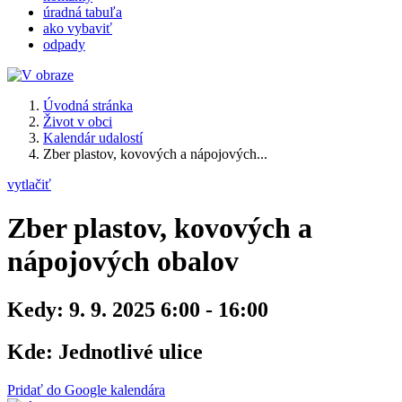
úradná tabuľa
ako vybaviť
odpady
Úvodná stránka
Život v obci
Kalendár udalostí
Zber plastov, kovových a nápojových...
vytlačiť
Zber plastov, kovových a
nápojových obalov
Kedy:
9. 9. 2025 6:00 - 16:00
Kde:
Jednotlivé ulice
Pridať do Google kalendára