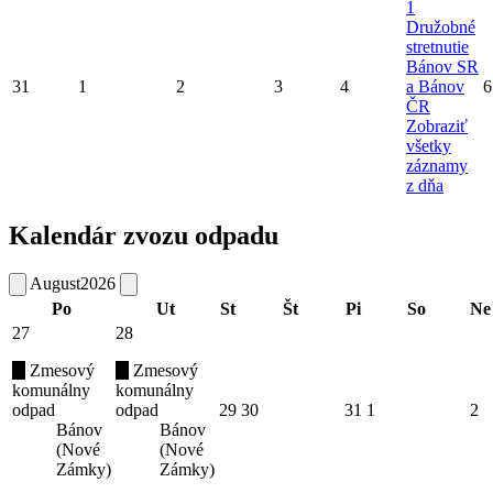
1
Družobné
stretnutie
Bánov SR
31
1
2
3
4
a Bánov
6
ČR
Zobraziť
všetky
záznamy
z dňa
Kalendár zvozu odpadu
August
2026
Po
Ut
St
Št
Pi
So
Ne
27
28
Zmesový
Zmesový
komunálny
komunálny
odpad
odpad
29
30
31
1
2
Bánov
Bánov
(Nové
(Nové
Zámky)
Zámky)