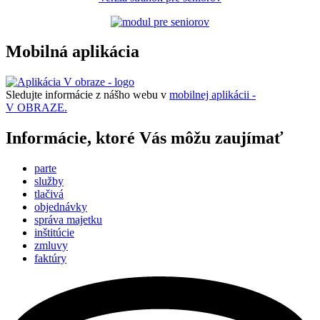
Mobilná aplikácia
Sledujte informácie z nášho webu v
mobilnej aplikácii -
V OBRAZE.
Informácie, ktoré Vás môžu zaujímať
parte
služby
tlačivá
objednávky
správa majetku
inštitúcie
zmluvy
faktúry