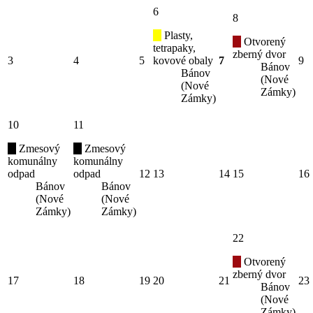
6
8
Plasty,
Otvorený
tetrapaky,
zberný dvor
3
4
5
kovové obaly
7
9
Bánov
Bánov
(Nové
(Nové
Zámky)
Zámky)
10
11
Zmesový
Zmesový
komunálny
komunálny
odpad
odpad
12
13
14
15
16
Bánov
Bánov
(Nové
(Nové
Zámky)
Zámky)
22
Otvorený
zberný dvor
17
18
19
20
21
23
Bánov
(Nové
Zámky)