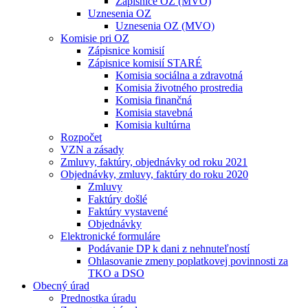
Zápisnice OZ (MVO)
Uznesenia OZ
Uznesenia OZ (MVO)
Komisie pri OZ
Zápisnice komisií
Zápisnice komisií STARÉ
Komisia sociálna a zdravotná
Komisia životného prostredia
Komisia finančná
Komisia stavebná
Komisia kultúrna
Rozpočet
VZN a zásady
Zmluvy, faktúry, objednávky od roku 2021
Objednávky, zmluvy, faktúry do roku 2020
Zmluvy
Faktúry došlé
Faktúry vystavené
Objednávky
Elektronické formuláre
Podávanie DP k dani z nehnuteľností
Ohlasovanie zmeny poplatkovej povinnosti za
TKO a DSO
Obecný úrad
Prednostka úradu