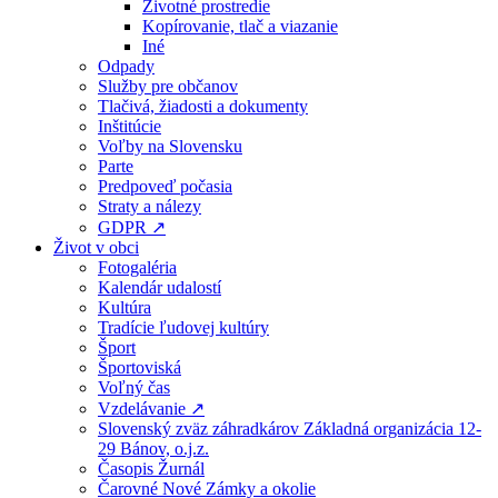
Životné prostredie
Kopírovanie, tlač a viazanie
Iné
Odpady
Služby pre občanov
Tlačivá, žiadosti a dokumenty
Inštitúcie
Voľby na Slovensku
Parte
Predpoveď počasia
Straty a nálezy
GDPR ↗
Život v obci
Fotogaléria
Kalendár udalostí
Kultúra
Tradície ľudovej kultúry
Šport
Športoviská
Voľný čas
Vzdelávanie ↗
Slovenský zväz záhradkárov Základná organizácia 12-
29 Bánov, o.j.z.
Časopis Žurnál
Čarovné Nové Zámky a okolie