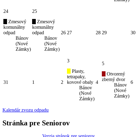
24
25
Zmesový
Zmesový
komunálny
komunálny
odpad
odpad
26
27
28
29
30
Bánov
Bánov
(Nové
(Nové
Zámky)
Zámky)
3
5
Plasty,
Otvorený
tetrapaky,
zberný dvor
31
1
2
kovové obaly
4
6
Bánov
Bánov
(Nové
(Nové
Zámky)
Zámky)
Kalendár zvozu odpadu
Stránka pre Seniorov
Verzia stránok pre seniorov