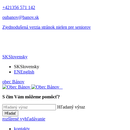
+421356 571 142
oubanov@banov.sk
Zjednodušená verzia stránok nielen pre seniorov
SK
Slovensky
SK
Slovensky
EN
English
obec
Bánov
S čím Vám môžeme pomôcť?
Hľadaný výraz
Hľadať
rozšírené vyhľadávanie
kontakty