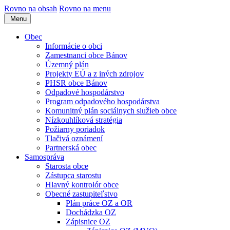
Rovno na obsah
Rovno na menu
Menu
Obec
Informácie o obci
Zamestnanci obce Bánov
Územný plán
Projekty EÚ a z iných zdrojov
PHSR obce Bánov
Odpadové hospodárstvo
Program odpadového hospodárstva
Komunitný plán sociálnych služieb obce
Nízkouhlíková stratégia
Požiarny poriadok
Tlačivá oznámení
Partnerská obec
Samospráva
Starosta obce
Zástupca starostu
Hlavný kontrolór obce
Obecné zastupiteľstvo
Plán práce OZ a OR
Dochádzka OZ
Zápisnice OZ