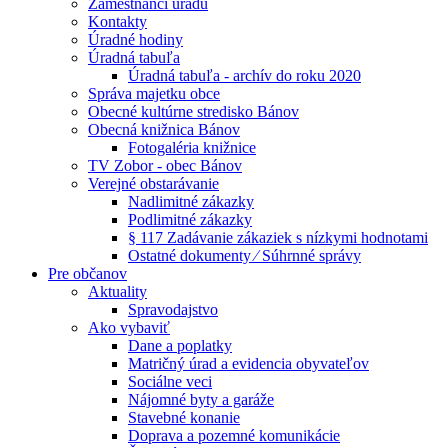
Zamestnanci úradu
Kontakty
Úradné hodiny
Úradná tabuľa
Úradná tabuľa - archív do roku 2020
Správa majetku obce
Obecné kultúrne stredisko Bánov
Obecná knižnica Bánov
Fotogaléria knižnice
TV Zobor - obec Bánov
Verejné obstarávanie
Nadlimitné zákazky
Podlimitné zákazky
§ 117 Zadávanie zákaziek s nízkymi hodnotami
Ostatné dokumenty ⁄ Súhrnné správy
Pre občanov
Aktuality
Spravodajstvo
Ako vybaviť
Dane a poplatky
Matričný úrad a evidencia obyvateľov
Sociálne veci
Nájomné byty a garáže
Stavebné konanie
Doprava a pozemné komunikácie