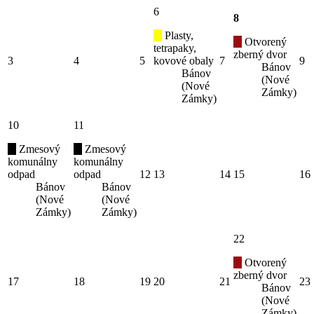
6
8
Plasty,
Otvorený
tetrapaky,
zberný dvor
3
4
5
kovové obaly
7
9
Bánov
Bánov
(Nové
(Nové
Zámky)
Zámky)
10
11
Zmesový
Zmesový
komunálny
komunálny
odpad
odpad
12
13
14
15
16
Bánov
Bánov
(Nové
(Nové
Zámky)
Zámky)
22
Otvorený
zberný dvor
17
18
19
20
21
23
Bánov
(Nové
Zámky)