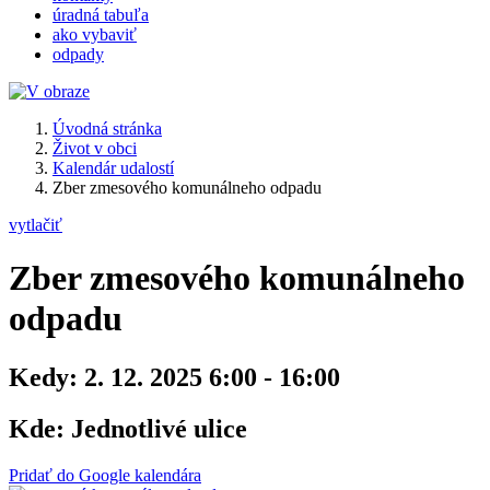
úradná tabuľa
ako vybaviť
odpady
Úvodná stránka
Život v obci
Kalendár udalostí
Zber zmesového komunálneho odpadu
vytlačiť
Zber zmesového komunálneho
odpadu
Kedy:
2. 12. 2025 6:00 - 16:00
Kde:
Jednotlivé ulice
Pridať do Google kalendára