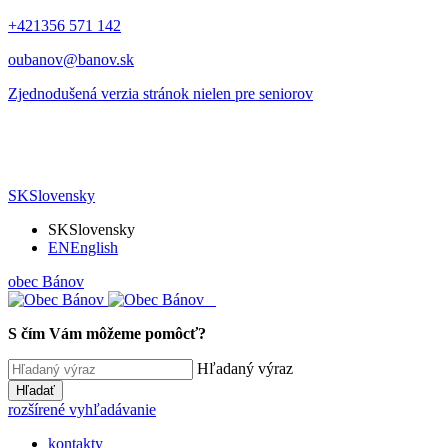
+421356 571 142
oubanov@banov.sk
Zjednodušená verzia stránok nielen pre seniorov
SK
Slovensky
SK
Slovensky
EN
English
obec
Bánov
S čím Vám môžeme pomôcť?
Hľadaný výraz
Hľadať
rozšírené vyhľadávanie
kontakty