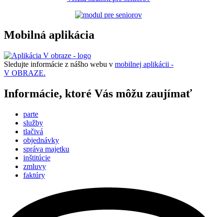
Mobilná aplikácia
Sledujte informácie z nášho webu v
mobilnej aplikácii -
V OBRAZE.
Informácie, ktoré Vás môžu zaujímať
parte
služby
tlačivá
objednávky
správa majetku
inštitúcie
zmluvy
faktúry