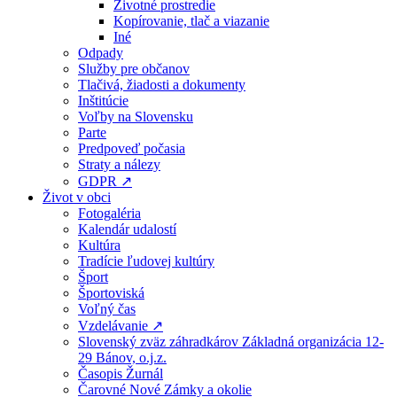
Životné prostredie
Kopírovanie, tlač a viazanie
Iné
Odpady
Služby pre občanov
Tlačivá, žiadosti a dokumenty
Inštitúcie
Voľby na Slovensku
Parte
Predpoveď počasia
Straty a nálezy
GDPR ↗
Život v obci
Fotogaléria
Kalendár udalostí
Kultúra
Tradície ľudovej kultúry
Šport
Športoviská
Voľný čas
Vzdelávanie ↗
Slovenský zväz záhradkárov Základná organizácia 12-
29 Bánov, o.j.z.
Časopis Žurnál
Čarovné Nové Zámky a okolie