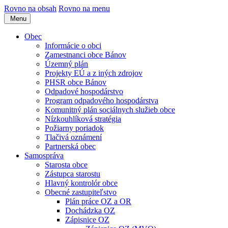
Rovno na obsah
Rovno na menu
Menu
Obec
Informácie o obci
Zamestnanci obce Bánov
Územný plán
Projekty EÚ a z iných zdrojov
PHSR obce Bánov
Odpadové hospodárstvo
Program odpadového hospodárstva
Komunitný plán sociálnych služieb obce
Nízkouhlíková stratégia
Požiarny poriadok
Tlačivá oznámení
Partnerská obec
Samospráva
Starosta obce
Zástupca starostu
Hlavný kontrolór obce
Obecné zastupiteľstvo
Plán práce OZ a OR
Dochádzka OZ
Zápisnice OZ