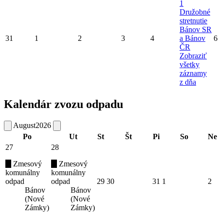
1
Družobné
stretnutie
Bánov SR
31
1
2
3
4
a Bánov
6
ČR
Zobraziť
všetky
záznamy
z dňa
Kalendár zvozu odpadu
August
2026
Po
Ut
St
Št
Pi
So
Ne
27
28
Zmesový
Zmesový
komunálny
komunálny
odpad
odpad
29
30
31
1
2
Bánov
Bánov
(Nové
(Nové
Zámky)
Zámky)