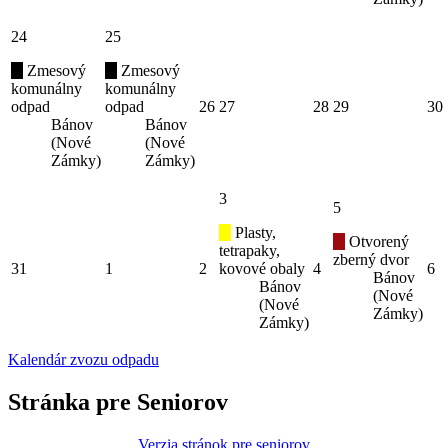
24
25
Zmesový
Zmesový
komunálny
komunálny
odpad
odpad
26
27
28
29
30
Bánov
Bánov
(Nové
(Nové
Zámky)
Zámky)
3
5
Plasty,
Otvorený
tetrapaky,
zberný dvor
31
1
2
kovové obaly
4
6
Bánov
Bánov
(Nové
(Nové
Zámky)
Zámky)
Kalendár zvozu odpadu
Stránka pre Seniorov
Verzia stránok pre seniorov