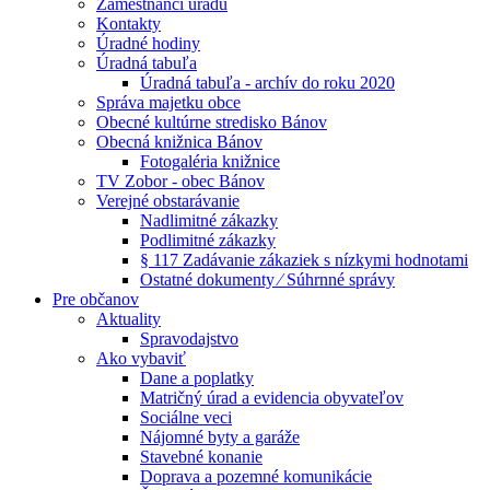
Zamestnanci úradu
Kontakty
Úradné hodiny
Úradná tabuľa
Úradná tabuľa - archív do roku 2020
Správa majetku obce
Obecné kultúrne stredisko Bánov
Obecná knižnica Bánov
Fotogaléria knižnice
TV Zobor - obec Bánov
Verejné obstarávanie
Nadlimitné zákazky
Podlimitné zákazky
§ 117 Zadávanie zákaziek s nízkymi hodnotami
Ostatné dokumenty ⁄ Súhrnné správy
Pre občanov
Aktuality
Spravodajstvo
Ako vybaviť
Dane a poplatky
Matričný úrad a evidencia obyvateľov
Sociálne veci
Nájomné byty a garáže
Stavebné konanie
Doprava a pozemné komunikácie