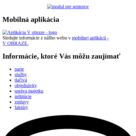
Mobilná aplikácia
Sledujte informácie z nášho webu v
mobilnej aplikácii -
V OBRAZE.
Informácie, ktoré Vás môžu zaujímať
parte
služby
tlačivá
objednávky
správa majetku
inštitúcie
zmluvy
faktúry