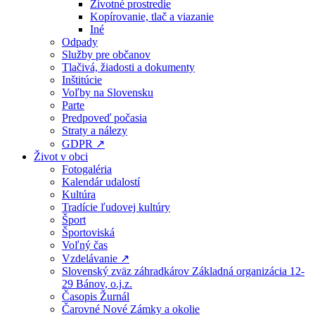
Životné prostredie
Kopírovanie, tlač a viazanie
Iné
Odpady
Služby pre občanov
Tlačivá, žiadosti a dokumenty
Inštitúcie
Voľby na Slovensku
Parte
Predpoveď počasia
Straty a nálezy
GDPR ↗
Život v obci
Fotogaléria
Kalendár udalostí
Kultúra
Tradície ľudovej kultúry
Šport
Športoviská
Voľný čas
Vzdelávanie ↗
Slovenský zväz záhradkárov Základná organizácia 12-
29 Bánov, o.j.z.
Časopis Žurnál
Čarovné Nové Zámky a okolie