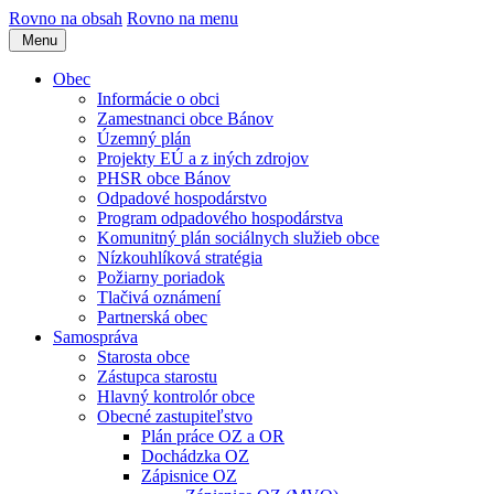
Rovno na obsah
Rovno na menu
Menu
Obec
Informácie o obci
Zamestnanci obce Bánov
Územný plán
Projekty EÚ a z iných zdrojov
PHSR obce Bánov
Odpadové hospodárstvo
Program odpadového hospodárstva
Komunitný plán sociálnych služieb obce
Nízkouhlíková stratégia
Požiarny poriadok
Tlačivá oznámení
Partnerská obec
Samospráva
Starosta obce
Zástupca starostu
Hlavný kontrolór obce
Obecné zastupiteľstvo
Plán práce OZ a OR
Dochádzka OZ
Zápisnice OZ