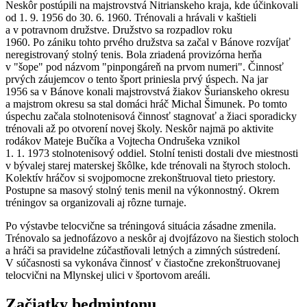
Neskôr postúpili na majstrovstvá Nitrianskeho kraja, kde účinkovali
od 1. 9. 1956 do 30. 6. 1960. Trénovali a hrávali v kaštieli
a v potravnom družstve. Družstvo sa rozpadlov roku
1960. Po zániku tohto prvého družstva sa začal v Bánove rozvíjať
neregistrovaný stolný tenis. Bola zriadená provizórna herňa
v "šope" pod názvom "pinpongáreň na prvom numeri". Činnosť
prvých záujemcov o tento šport priniesla prvý úspech. Na jar
1956 sa v Bánove konali majstrovstvá žiakov Šurianskeho okresu
a majstrom okresu sa stal domáci hráč Michal Šimunek. Po tomto
úspechu začala stolnotenisová činnosť stagnovať a žiaci sporadicky
trénovali až po otvorení novej školy. Neskôr najmä po aktivite
rodákov Mateje Bučíka a Vojtecha Ondrušeka vznikol
1. 1. 1973 stolnotenisový oddiel. Stolní tenisti dostali dve miestnosti
v bývalej starej materskej škôlke, kde trénovali na štyroch stoloch.
Kolektív hráčov si svojpomocne zrekonštruoval tieto priestory.
Postupne sa masový stolný tenis menil na výkonnostný. Okrem
tréningov sa organizovali aj rôzne turnaje.
Po výstavbe telocvične sa tréningová situácia zásadne zmenila.
Trénovalo sa jednofázovo a neskôr aj dvojfázovo na šiestich stoloch
a hráči sa pravidelne zúčastňovali letných a zimných sústredení.
V súčasnosti sa vykonáva činnosť v čiastočne zrekonštruovanej
telocvični na Mlynskej ulici v športovom areáli.
Začiatky bedmintonu