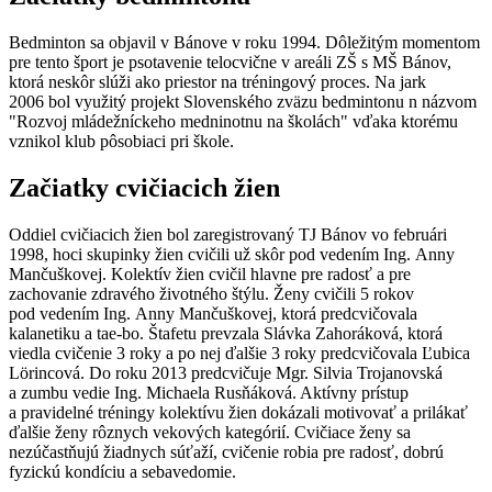
Bedminton sa objavil v Bánove v roku 1994. Dôležitým momentom
pre tento šport je psotavenie telocvične v areáli ZŠ s MŠ Bánov,
ktorá neskôr slúži ako priestor na tréningový proces. Na jark
2006 bol využitý projekt Slovenského zväzu bedmintonu n názvom
"Rozvoj mládežníckeho medninotnu na školách" vďaka ktorému
vznikol klub pôsobiaci pri škole.
Začiatky cvičiacich žien
Oddiel cvičiacich žien bol zaregistrovaný TJ Bánov vo februári
1998, hoci skupinky žien cvičili už skôr pod vedením Ing. Anny
Mančuškovej. Kolektív žien cvičil hlavne pre radosť a pre
zachovanie zdravého životného štýlu. Ženy cvičili 5 rokov
pod vedením Ing. Anny Mančuškovej, ktorá predcvičovala
kalanetiku a tae-bo. Štafetu prevzala Slávka Zahoráková, ktorá
viedla cvičenie 3 roky a po nej ďalšie 3 roky predcvičovala Ľubica
Lörincová. Do roku 2013 predcvičuje Mgr. Silvia Trojanovská
a zumbu vedie Ing. Michaela Rusňáková. Aktívny prístup
a pravidelné tréningy kolektívu žien dokázali motivovať a prilákať
ďalšie ženy rôznych vekových kategórií. Cvičiace ženy sa
nezúčastňujú žiadnych súťaží, cvičenie robia pre radosť, dobrú
fyzickú kondíciu a sebavedomie.