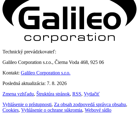
Technický prevádzkovateľ:
Galileo Corporation s.r.o., Čierna Voda 468, 925 06
Kontakt:
Galileo Corporation s.r.o.
Posledná aktualizácia: 7. 8. 2026
Zmena vzhľadu
,
Štruktúra stránok
,
RSS
,
Vytlačiť
Vyhlásenie o prístupnosti
,
Za obsah zodpovedá správca obsahu
,
Cookies
,
Vyhlásenie o ochrane súkromia
,
Webové sídlo