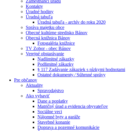
Zamestnanci úradu
Kontakty
Úradné hodiny
Úradná tabuľa
Úradná tabuľa - archív do roku 2020
Správa majetku obce
Obecné kultúrne stredisko Bánov
Obecná knižnica Bánov
Fotogaléria knižnice
TV Zobor - obec Bánov
Verejné obstarávanie
Nadlimitné zákazky
Podlimitné zákazky
§ 117 Zadávanie zákaziek s nízkymi hodnotami
Ostatné dokumenty ⁄ Súhrnné správy
Pre občanov
Aktuality
Spravodajstvo
Ako vybaviť
Dane a poplatky
Matričný úrad a evidencia obyvateľov
Sociálne veci
Nájomné byty a garáže
Stavebné konanie
Doprava a pozemné komunikácie