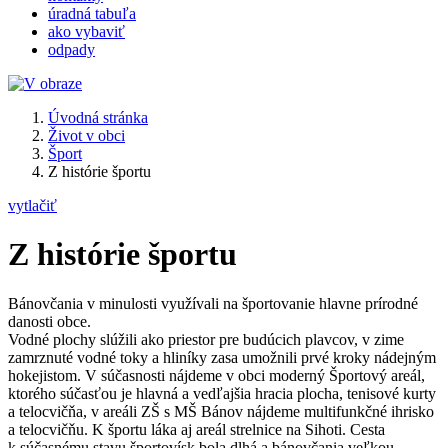
úradná tabuľa
ako vybaviť
odpady
Úvodná stránka
Život v obci
Šport
Z histórie športu
vytlačiť
Z histórie športu
Bánovčania v minulosti využívali na športovanie hlavne prírodné
danosti obce.
Vodné plochy slúžili ako priestor pre budúcich plavcov, v zime
zamrznuté vodné toky a hliníky zasa umožnili prvé kroky nádejným
hokejistom. V súčasnosti nájdeme v obci moderný Športový areál,
ktorého súčasťou je hlavná a vedľajšia hracia plocha, tenisové kurty
a telocvičňa, v areáli ZŠ s MŠ Bánov nájdeme multifunkčné ihrisko
a telocvičňu. K športu láka aj areál strelnice na Sihoti. Cesta
k súčasnému stavu športovísk bola dlhá a bánovčania veľkou