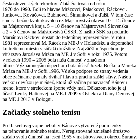
československých rekordov. Zlatá éra trvala od roku
1970 do 1990. Boli to hlavne Mrázovci, Palackovci, Ráckovci,
Juríkovci, Kováčovci, Babinovci, Šimunkovci a ďalší. V tom čase
sme sa bežne kvalifikovalo cez Majstrovstvá okresu 10 – 15 členov
na Majstrovstvá kraja, 5 – 10 členov na Majstrovstvá Slovenska
a 2 – 5 členov na Majstrovstvá ČSSR. Z nášho ŠSK sa podarilo
Mariánovi Ráckovi dostať do federálnej reprezentácie. V roku
1981 reprezentoval M. Rácek na ME-J v Holandsku a dopomohol
ku tretiemu miestu v súťaži družstiev. Najväčším úspechom je
víťazstvo Jaroslava Mráza na ME-J v Sofii v roku 1975. Potom
v rokoch 1990 – 2005 bola naša činnosť v značnom
útlme. Významnejším úspechom bola účasť Jozefa Bečku a Mareka
Mráza na ME-J v Sofii 1996. Vďaka podpore zo strany vedenia
obce začíname pomaly dvíhať hlavu z prachu zašlej slávy. Našou
veľkou devízou je mládež, ktorá už začína prinavracať Bánovu
meno, ktoré v streleckom športe vždy mal. Dôkazom toho je aj
účasť Lenky Hatinovej na ME-J 2009 v Osijeku a Diany Demovej
na ME-J 2013 v Bologni.
Začiatky stolného tenisu
Po II. svetovej vojne neboli v Bánove vytvorené podmienky
na trénovanie stolného tenisu. Neregistrované zmiešané družstvo
začalo svoju činnosť na jeseň 1955 v majstrovstvách okrecu Šurany.