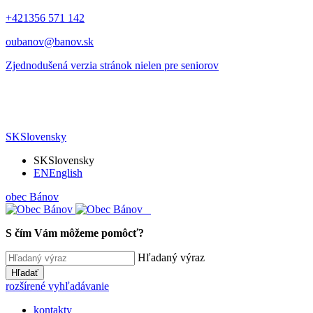
+421356 571 142
oubanov@banov.sk
Zjednodušená verzia stránok nielen pre seniorov
SK
Slovensky
SK
Slovensky
EN
English
obec
Bánov
S čím Vám môžeme pomôcť?
Hľadaný výraz
Hľadať
rozšírené vyhľadávanie
kontakty