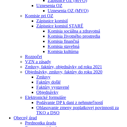
Zápisnice OZ (MVO)
Uznesenia OZ
Uznesenia OZ (MVO)
Komisie pri OZ
Zápisnice komisií
Zápisnice komisií STARÉ
Komisia sociálna a zdravotná
Komisia životného prostredia
Komisia finančná
Komisia stavebná
Komisia kultúrna
Rozpočet
VZN a zásady
Zmluvy, faktúry, objednávky od roku 2021
Objednávky, zmluvy, faktúry do roku 2020
Zmluvy
Faktúry došlé
Faktúry vystavené
Objednávky
Elektronické formuláre
Podávanie DP k dani z nehnuteľností
Ohlasovanie zmeny poplatkovej povinnosti za
TKO a DSO
Obecný úrad
Prednostka úradu