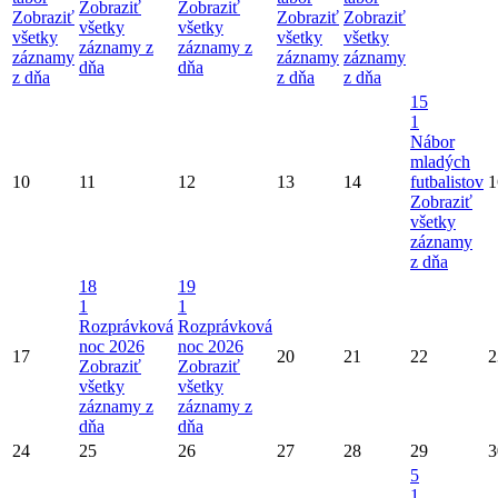
Zobraziť
Zobraziť
Zobraziť
Zobraziť
Zobraziť
všetky
všetky
všetky
všetky
všetky
záznamy z
záznamy z
záznamy
záznamy
záznamy
dňa
dňa
z dňa
z dňa
z dňa
15
1
Nábor
mladých
10
11
12
13
14
futbalistov
1
Zobraziť
všetky
záznamy
z dňa
18
19
1
1
Rozprávková
Rozprávková
noc 2026
noc 2026
17
20
21
22
2
Zobraziť
Zobraziť
všetky
všetky
záznamy z
záznamy z
dňa
dňa
24
25
26
27
28
29
3
5
1