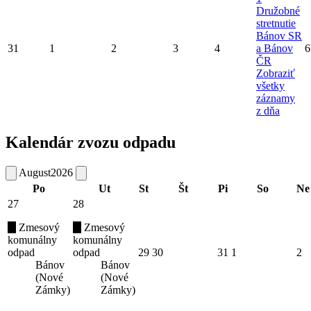
Družobné
stretnutie
Bánov SR
31
1
2
3
4
a Bánov
6
ČR
Zobraziť
všetky
záznamy
z dňa
Kalendár zvozu odpadu
August
2026
Po
Ut
St
Št
Pi
So
Ne
27
28
Zmesový
Zmesový
komunálny
komunálny
odpad
odpad
29
30
31
1
2
Bánov
Bánov
(Nové
(Nové
Zámky)
Zámky)