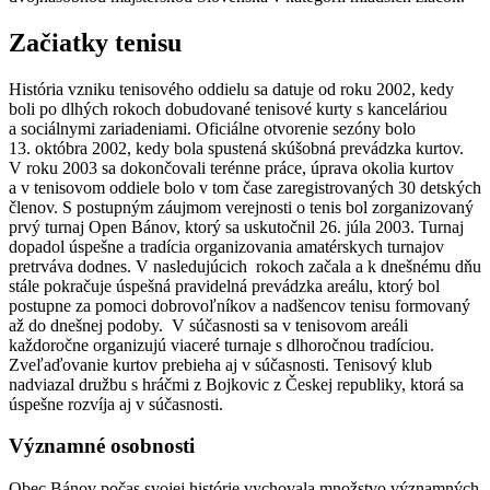
Začiatky tenisu
História vzniku tenisového oddielu sa datuje od roku 2002, kedy
boli po dlhých rokoch dobudované tenisové kurty s kanceláriou
a sociálnymi zariadeniami. Oficiálne otvorenie sezóny bolo
13. októbra 2002, kedy bola spustená skúšobná prevádzka kurtov.
V roku 2003 sa dokončovali terénne práce, úprava okolia kurtov
a v tenisovom oddiele bolo v tom čase zaregistrovaných 30 detských
členov. S postupným záujmom verejnosti o tenis bol zorganizovaný
prvý turnaj Open Bánov, ktorý sa uskutočnil 26. júla 2003. Turnaj
dopadol úspešne a tradícia organizovania amatérskych turnajov
pretrváva dodnes. V nasledujúcich rokoch začala a k dnešnému dňu
stále pokračuje úspešná pravidelná prevádzka areálu, ktorý bol
postupne za pomoci dobrovoľníkov a nadšencov tenisu formovaný
až do dnešnej podoby. V súčasnosti sa v tenisovom areáli
každoročne organizujú viaceré turnaje s dlhoročnou tradíciou.
Zveľaďovanie kurtov prebieha aj v súčasnosti. Tenisový klub
nadviazal družbu s hráčmi z Bojkovic z Českej republiky, ktorá sa
úspešne rozvíja aj v súčasnosti.
Významné osobnosti
Obec Bánov počas svojej histórie vychovala množstvo významných