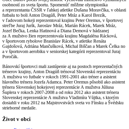
osobností zo sveta športu. Spomenúť môžme olympionika
a reprezentanta ČSSR v ľahkej atletike Dušana Moravčíka, v oblasti
futbalu to boli Anton Dragúň, Peter Mráz a Karol Brezík,
v ľadovom hokeji reprezentoval krajinu Peter Oremus, v športovej
streľbe Juraj Jurík, Jaroslav Mráz, Marián Rácek, Marek Mráz,
Jozef Bečka, Lenka Hatinová a Diana Demová v hádzanej
za A mužstvo žien reprezentovala krajinu Magdaléna Rácková,
v športovom rybolove Branislav Rácek, v atletike Renáta
Gajdošová, Adriána Mančušková, Michal Biščan a Marek Čelka no
a v športovom aerobiku v seniorskej kategórii reprezentoval Juraj
Poročák.
Bánovskí športovci mali zastúpenie aj na postoch reprezentačných
trénerov krajiny, Anton Dragúň trénoval Slovenskú reprezentáciu
A mužstva vo futbale v rokoch 1991-2001 ako tréner a asistent
hlavného trénera Jozefa Adamca. Peter Oremus pôsobil ako asistent
trénera Slovenskej hokejovej reprezentácie A mužstva Júliusa
Šuplera v rokoch 2007-2008 a od roku 2012 ako asistent trénera
Slovenskej reprezentácie A mužstva Vladimíra Vůjtka, s ktorým
dosiahli v roku 2012 na Majstrovstvách sveta vo Fínsku a Švédsku
strieborné medaile.
Život v obci