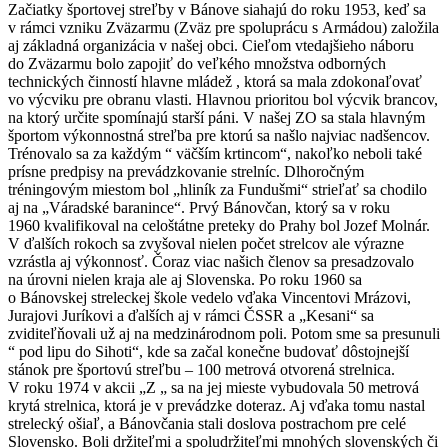
Začiatky športovej streľby v Bánove siahajú do roku 1953, keď sa
v rámci vzniku Zväzarmu (Zväz pre spoluprácu s Armádou) založila
aj základná organizácia v našej obci. Cieľom vtedajšieho náboru
do Zväzarmu bolo zapojiť do veľkého množstva odborných
technických činností hlavne mládež , ktorá sa mala zdokonaľovať
vo výcviku pre obranu vlasti. Hlavnou prioritou bol výcvik brancov,
na ktorý určite spomínajú starší páni. V našej ZO sa stala hlavným
športom výkonnostná streľba pre ktorú sa našlo najviac nadšencov.
Trénovalo sa za každým “ väčším krtincom“, nakoľko neboli také
prísne predpisy na prevádzkovanie strelníc. Dlhoročným
tréningovým miestom bol „hliník za Fundušmi“ strieľať sa chodilo
aj na „Váradské baranince“. Prvý Bánovčan, ktorý sa v roku
1960 kvalifikoval na celoštátne preteky do Prahy bol Jozef Molnár.
V ďalších rokoch sa zvyšoval nielen počet strelcov ale výrazne
vzrástla aj výkonnosť. Čoraz viac našich členov sa presadzovalo
na úrovni nielen kraja ale aj Slovenska. Po roku 1960 sa
o Bánovskej streleckej škole vedelo vďaka Vincentovi Mrázovi,
Jurajovi Juríkovi a ďalších aj v rámci ČSSR a „Kesani“ sa
zviditeľňovali už aj na medzinárodnom poli. Potom sme sa presunuli
“ pod lipu do Sihoti“, kde sa začal konečne budovať dôstojnejší
stánok pre športovú streľbu – 100 metrová otvorená strelnica.
V roku 1974 v akcii „Z „ sa na jej mieste vybudovala 50 metrová
krytá strelnica, ktorá je v prevádzke doteraz. Aj vďaka tomu nastal
strelecký ošiaľ, a Bánovčania stali doslova postrachom pre celé
Slovensko. Boli držiteľmi a spoludržiteľmi mnohých slovenských či