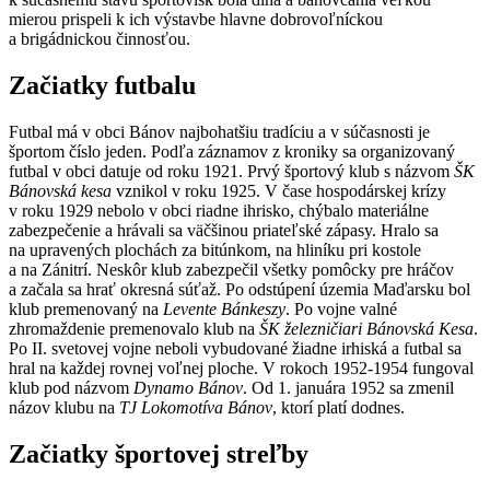
mierou prispeli k ich výstavbe hlavne dobrovoľníckou
a brigádnickou činnosťou.
Začiatky futbalu
Futbal má v obci Bánov najbohatšiu tradíciu a v súčasnosti je
športom číslo jeden. Podľa záznamov z kroniky sa organizovaný
futbal v obci datuje od roku 1921. Prvý športový klub s názvom
ŠK
Bánovská kesa
vznikol v roku 1925. V čase hospodárskej krízy
v roku 1929 nebolo v obci riadne ihrisko, chýbalo materiálne
zabezpečenie a hrávali sa väčšinou priateľské zápasy. Hralo sa
na upravených plochách za bitúnkom, na hliníku pri kostole
a na Zánitrí. Neskôr klub zabezpečil všetky pomôcky pre hráčov
a začala sa hrať okresná súťaž. Po odstúpení územia Maďarsku bol
klub premenovaný na
Levente Bánkeszy
. Po vojne valné
zhromaždenie premenovalo klub na
ŠK železničiari Bánovská Kesa
.
Po II. svetovej vojne neboli vybudované žiadne irhiská a futbal sa
hral na každej rovnej voľnej ploche. V rokoch 1952-1954 fungoval
klub pod názvom
Dynamo Bánov
. Od 1. januára 1952 sa zmenil
názov klubu na
TJ Lokomotíva Bánov
, ktorí platí dodnes.
Začiatky športovej streľby