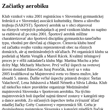
Začiatky aerobiku
Klub vznikol v roku 2001 registráciou v Slovenskej gymnastickej
federácii a v Slovenskej asociácii kulturistiky, fitness a silového
trojboja (SAKFST). Športový aerobik sa v obci objavoval
na rôznych verejných podujatiach aj pred vznikom klubu no naplno
sa etabloval až po roku 2001. Športový aerobik môžme
charakterizovať ako športovú disciplínu gymnasticko-tanečného
typu, vhodnú pre dievčatá aj chlapcov. Členovia klubu hneď
od začiatku svojho vzniku reprezentovali obec na rôznych
domácich, ale aj medzinárodných súťažiach. Pri organizácii klubu sa
podielali aj Martin Venglík a Maroš Rácek. Kvalitný tréningový
proces je v réžii zakladateľa klubu Mgr. Martina Muchu a jeho
dcéry Mgr. Michaely Muchove. Prvý veľký úspech na svetovej
úrovni dosiahol Bánovčan Juraj Poročák, ktorý sa v roku
2005 kvalifikoval na Majstrovstvá sveta vo fitness mužov, kde
obsadil 5. miesto. Ďalšie veľké úspechy priniesli dvojice: Štefan
Valachovič, Lena Juhászová a Matúš Németh a Silvia Lábska. Klub
už niekoľko rokov pravidelne organizuje Medzinárodné
majstrovstvá Slovenska v športovom aerobiku. Na týchto
majstrovstvách boli úspešné najmä tímové zostavy v kategórii step
a dance aerobik. Zo súčasných úspechov treba zvýrazniť účasť
mladšej žiačky Gréty Csutorovej v reprezentácii SR. Gréta je
dvojnásobnou majsterskou Slovenska v kategórii mladších žiačok.