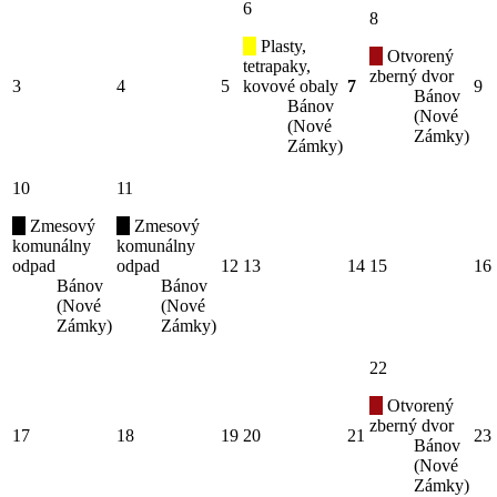
6
8
Plasty,
Otvorený
tetrapaky,
zberný dvor
3
4
5
kovové obaly
7
9
Bánov
Bánov
(Nové
(Nové
Zámky)
Zámky)
10
11
Zmesový
Zmesový
komunálny
komunálny
odpad
odpad
12
13
14
15
16
Bánov
Bánov
(Nové
(Nové
Zámky)
Zámky)
22
Otvorený
zberný dvor
17
18
19
20
21
23
Bánov
(Nové
Zámky)