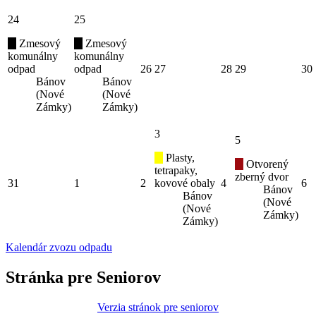
24
25
Zmesový
Zmesový
komunálny
komunálny
odpad
odpad
26
27
28
29
30
Bánov
Bánov
(Nové
(Nové
Zámky)
Zámky)
3
5
Plasty,
Otvorený
tetrapaky,
zberný dvor
31
1
2
kovové obaly
4
6
Bánov
Bánov
(Nové
(Nové
Zámky)
Zámky)
Kalendár zvozu odpadu
Stránka pre Seniorov
Verzia stránok pre seniorov